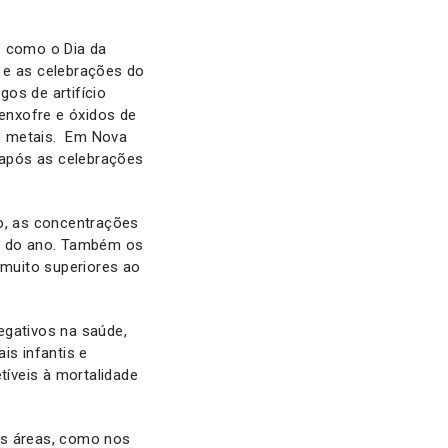
 como o Dia da
 e as celebrações do
os de artifício
enxofre e óxidos de
 e metais. Em Nova
o após as celebrações
io, as concentrações
o do ano. Também os
 muito superiores ao
egativos na saúde,
is infantis e
íveis à mortalidade
as áreas, como nos