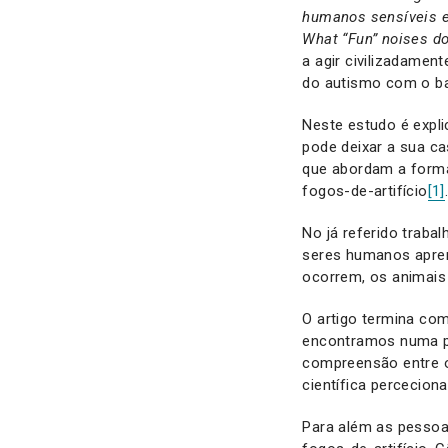
humanos sensíveis 
What “Fun” noises do
a agir civilizadamen
do autismo com o ba
Neste estudo é expli
pode deixar a sua ca
que abordam a forma
fogos-de-artifício
[1]
No já referido traba
seres humanos apren
ocorrem, os animais
O artigo termina c
encontramos numa po
compreensão entre o
científica percecion
Para além as pessoas