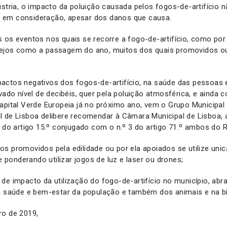
ústria, o impacto da poluição causada pelos fogos-de-artifício n
 em consideração, apesar dos danos que causa.
s os eventos nos quais se recorre a fogo-de-artifício, como po
ejos como a passagem do ano, muitos dos quais promovidos ou
actos negativos dos fogos-de-artifício, na saúde das pessoas
evado nível de decibéis, quer pela poluição atmosférica, e ainda
apital Verde Europeia já no próximo ano, vem o Grupo Municipal
l de Lisboa delibere recomendar à Câmara Municipal de Lisboa, 
) do artigo 15.º conjugado com o n.º 3 do artigo 71.º ambos do 
s promovidos pela edilidade ou por ela apoiados se utilize un
 e ponderando utilizar jogos de luz e laser ou drones;
de impacto da utilização do fogo-de-artifício no município, abr
na saúde e bem-estar da população e também dos animais e na bi
ro de 2019,