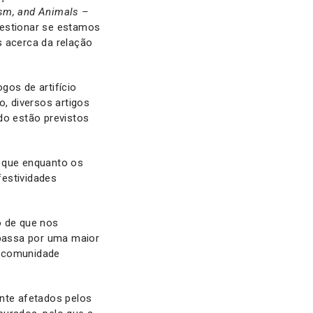
ism, and Animals –
estionar se estamos
s acerca da relação
gos de artifício
o, diversos artigos
o estão previstos
do que enquanto os
festividades
 de que nos
passa por uma maior
à comunidade
ente afetados pelos