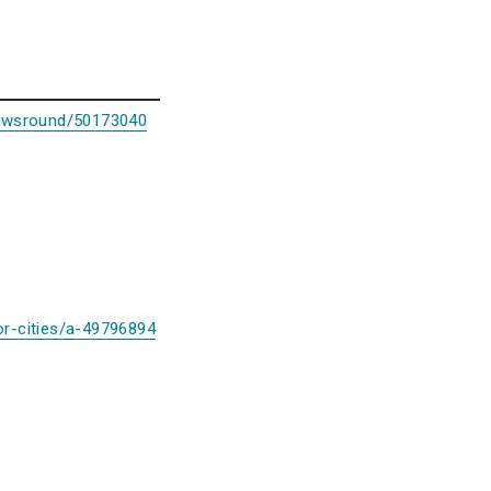
newsround/50173040
r-cities/a-49796894