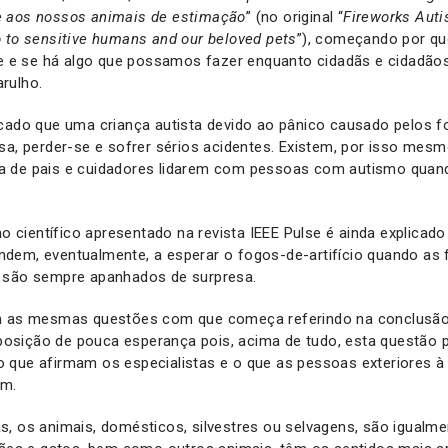
e aos nossos animais de estimação
” (no original “
Fireworks Aut
 to sensitive humans and our beloved pets
”), começando por qu
te e se há algo que possamos fazer enquanto cidadãs e cidadão
rulho.
cado que uma criança autista devido ao pânico causado pelos fo
sa, perder-se e sofrer sérios acidentes. Existem, por isso mesm
 de pais e cuidadores lidarem com pessoas com autismo quand
.
lho científico apresentado na revista IEEE Pulse é ainda explica
dem, eventualmente, a esperar o fogos-de-artifício quando as 
 são sempre apanhados de surpresa.
om as mesmas questões com que começa referindo na conclusão
sição de pouca esperança pois, acima de tudo, esta questão 
 que afirmam os especialistas e o que as pessoas exteriores 
am.
, os animais, domésticos, silvestres ou selvagens, são igualm