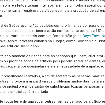
Cães e gatos, bem como outros animais, têm os sentidos mais a
ir sons e efeitos visuais intensos, além de um odor específico,
aumentar a frequência cardíaca, estimula a produção de adrenal
e.
al de Saúde aponta 120 decibéis como o limiar de dor para o so
os espetáculos de pirotecnia estão normalmente acima de 150 
béis ou mais, de acordo com um fonoaudiólogo no
Boys Town Na
ka. Assim, diversas cidades na Europa, como Collecchio e Bris
de-artifício silenciosos.
e são também os riscos para as pessoas que lidam, quer profi
os próprios fogos de artifício pois podem sofrer acidentes, e
s, cegueira por queimadura e até a necessidade de amputação
o normalmente utilizados, além de afetarem as pessoas mais se
stres), provocam ainda diversos problemas ambientais, para al
 de incêndio e a libertação de substâncias tóxicas perigosas, s
 ambientalistas têm alertado.
de foguetes e de quaisquer outras formas de fogo de artifício 