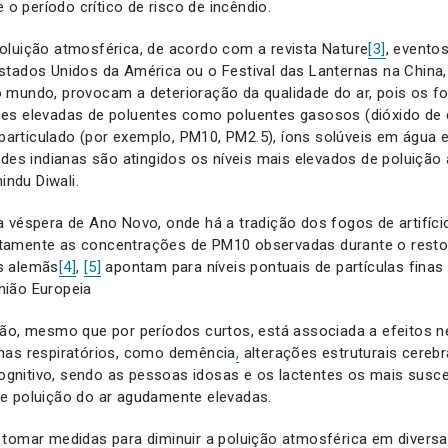
e o período crítico de risco de incêndio.
oluição atmosférica, de acordo com a revista Nature
[3]
,
eventos
stados Unidos da América ou o Festival das Lanternas na China,
mundo, provocam a deterioração da qualidade do ar, pois os fog
es elevadas de poluentes como poluentes gasosos (dióxido de 
l particulado (por exemplo, PM10, PM2.5), íons solúveis em água
ades indianas são atingidos os níveis mais elevados de poluiçã
indu Diwali.
 véspera de Ano Novo, onde há a tradição dos fogos de artifíc
tamente as concentrações de PM10 observadas durante o rest
s alemãs
[4]
,
[5]
apontam para níveis pontuais de partículas finas
ião Europeia
ão, mesmo que por períodos curtos, está associada a efeitos n
mas respiratórios, como demência
,
alterações estruturais cerebra
nitivo, sendo as pessoas idosas e os lactentes os mais suscet
e poluição do ar agudamente elevadas.
 tomar medidas para diminuir a poluição atmosférica em divers