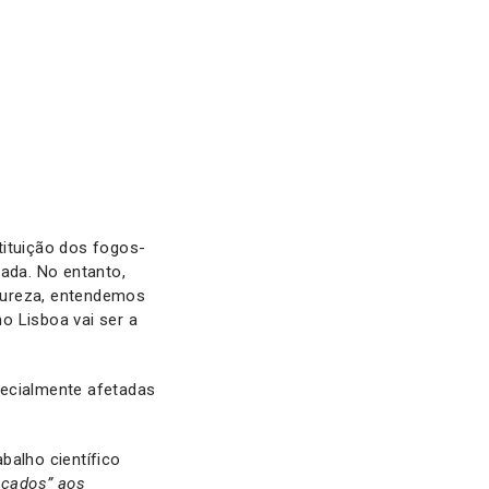
ituição dos fogos-
tada. No entanto,
tureza, entendemos
o Lisboa vai ser a
pecialmente afetadas
balho científico
açados” aos