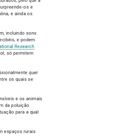
purados, pelo que a
 surpreende-os e
ina, e ainda os
m, incluindo sons
decibéis, e podem
tional Research
tol, só permitem
ssionalmente quer
ntre os quais se
.
nsíveis e os animais
ém da poluição
ituação para a qual
em espaços rurais