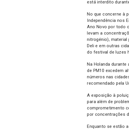
está interdito durant
No que concerne à p
Independência nos E
Ano Novo por todo o 
levam a concentraçõ
nitrogénio), materia
Deli e em outras cid
do festival de luzes h
Na Holanda durante a
de PM10 excedem al
números nas cidade
recomendado pela Un
A exposição à poluiç
para além de proble
comprometimento cog
por concentrações d
Enquanto se estão a