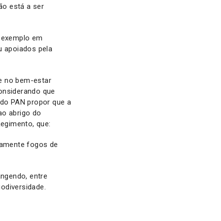
ão está a ser
r exemplo em
 apoiados pela
 e no bem-estar
 considerando que
 do PAN propor que a
ao abrigo do
Regimento, que:
icamente fogos de
angendo, entre
odiversidade.