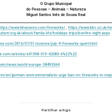
O Grupo Municipal
do Pessoas – Animais – Natureza
Miguel Santos Inês de Sousa Real
https://www.bhwcares.com/fireworks/
,
https://www.bbc.co.uk/
utism.org.uk/about/family-life/holidays-trips/bonfire-night.aspx
.
mes.com/2016/07/01/science/july-4-fireworks-quiet.html
re.com/articles/s41598-019-42080-6%22%22
.com/news/world-europe-38495564
om/en/german-environmentalists-urge-ban-on-fireworks-in-majo
Partilhar artigo