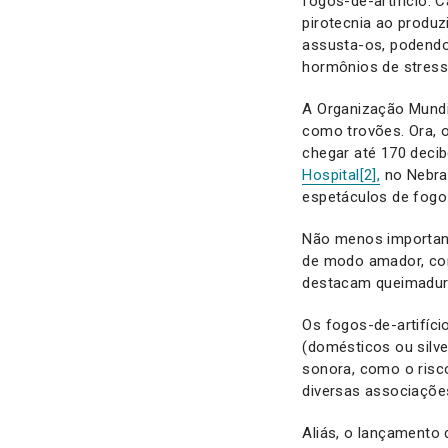
fogos-de-artifício. 
pirotecnia ao produz
assusta-os, podendo 
hormônios de stress
A Organização Mundi
como trovões. Ora, 
chegar até 170 deci
Hospital
[2]
,
no Nebras
espetáculos de fogo-
Não menos important
de modo amador, com 
destacam queimadura
Os fogos-de-artifíci
(domésticos ou silve
sonora, como o risco
diversas associações
Aliás, o lançamento 