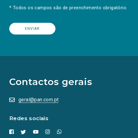
* Todos os campos são de preenchimento obrigatório.
(Os
links
para
as
Contactos gerais
redes
sociais
abrem
numa
geral@pan.com.pt
nova
aba.)
Redes sociais