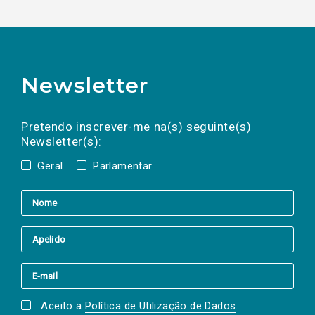
Newsletter
Preencha os campos abaixo para subscrever
Nome
Apelido
E-
mail
a(s) newsletter(s).
Pretendo inscrever-me na(s) seguinte(s)
Newsletter(s):
Geral
Parlamentar
Aceito a
Política de Utilização de Dados
.