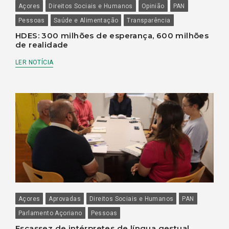
Açores
Direitos Sociais e Humanos
Opinião
PAN
Pessoas
Saúde e Alimentação
Transparência
HDES: 300 milhões de esperança, 600 milhões
de realidade
LER NOTÍCIA
Açores
Aprovadas
Direitos Sociais e Humanos
PAN
Parlamento Açoriano
Pessoas
Escassez de intérpretes de língua gestual