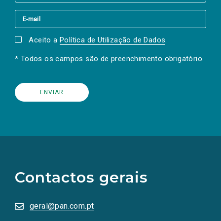
Aceito a
Política de Utilização de Dados
.
* Todos os campos são de preenchimento obrigatório.
(Os
links
para
as
Contactos gerais
redes
sociais
abrem
numa
geral@pan.com.pt
nova
aba.)