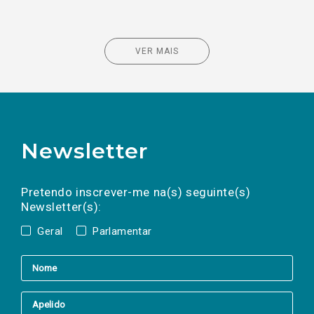
VER MAIS
Newsletter
Preencha os campos abaixo para subscrever
Nome
Apelido
E-
mail
a(s) newsletter(s).
Pretendo inscrever-me na(s) seguinte(s)
Newsletter(s):
Geral
Parlamentar