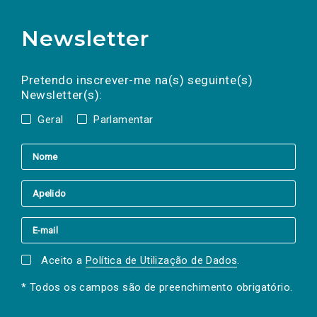
Newsletter
Preencha os campos abaixo para subscrever
Nome
Apelido
E-
mail
a(s) newsletter(s).
Pretendo inscrever-me na(s) seguinte(s)
Newsletter(s):
Geral
Parlamentar
Aceito a
Política de Utilização de Dados
.
* Todos os campos são de preenchimento obrigatório.