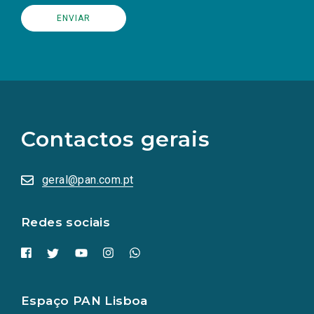
(Os
links
para
as
Contactos gerais
redes
sociais
abrem
numa
geral@pan.com.pt
nova
aba.)
Redes sociais
Espaço PAN Lisboa