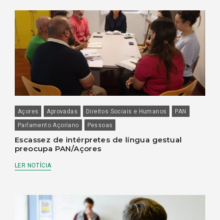
Açores
Aprovadas
Direitos Sociais e Humanos
PAN
Parlamento Açoriano
Pessoas
Escassez de intérpretes de língua gestual
preocupa PAN/Açores
LER NOTÍCIA