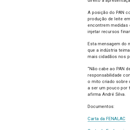
direito à apresentaç
A posição do PAN co
produção de leite em
encontrem medidas q
injetar recursos fina
Esta mensagem do me
que a indústria teim
mais cidadãos nos p
“Não cabe ao PAN de
responsabilidade con
o mito criado sobre 
a ser um pouco por 
afirma André Silva.
Documentos:
Carta da FENALAC