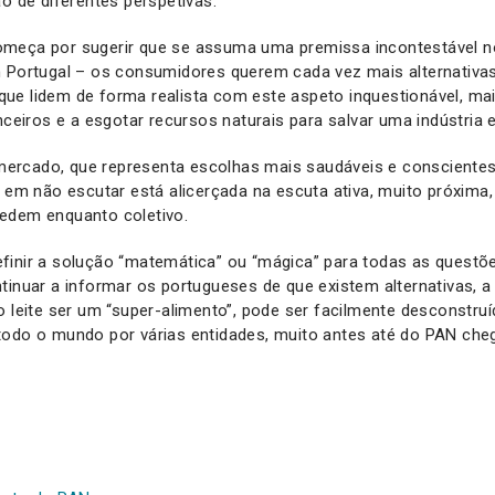
ão de diferentes perspetivas.
meça por sugerir que se assuma uma premissa incontestável no
 Portugal – os consumidores querem cada vez mais alternativas 
ue lidem de forma realista com este aspeto inquestionável, mai
nceiros e a esgotar recursos naturais para salvar uma indústria 
rcado, que representa escolhas mais saudáveis e conscientes
a em não escutar está alicerçada na escuta ativa, muito próxima
edem enquanto coletivo.
finir a solução “matemática” ou “mágica” para todas as questõ
tinuar a informar os portugueses de que existem alternativas, a 
o leite ser um “super-alimento”, pode ser facilmente desconstr
todo o mundo por várias entidades, muito antes até do PAN che