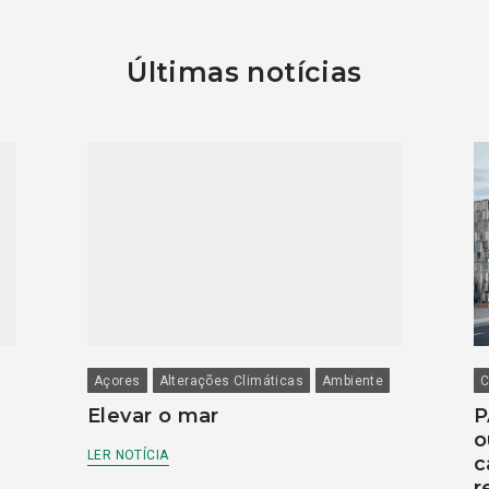
Últimas notícias
Açores
Alterações Climáticas
Ambiente
C
Elevar o mar
P
o
LER NOTÍCIA
c
r