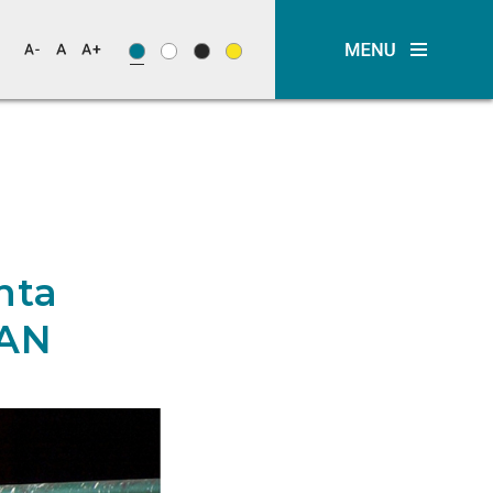
nta
PAN