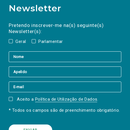
Newsletter
Preencha os campos abaixo para subscrever
Nome
Apelido
E-
mail
a(s) newsletter(s).
Pretendo inscrever-me na(s) seguinte(s)
Newsletter(s):
Geral
Parlamentar
Aceito a
Política de Utilização de Dados
.
* Todos os campos são de preenchimento obrigatório.