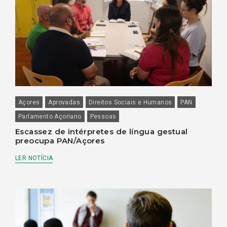
Açores
Aprovadas
Direitos Sociais e Humanos
PAN
Parlamento Açoriano
Pessoas
Escassez de intérpretes de língua gestual
preocupa PAN/Açores
LER NOTÍCIA