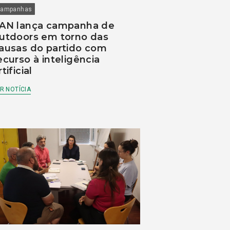
ampanhas
AN lança campanha de
utdoors em torno das
ausas do partido com
ecurso à inteligência
rtificial
R NOTÍCIA