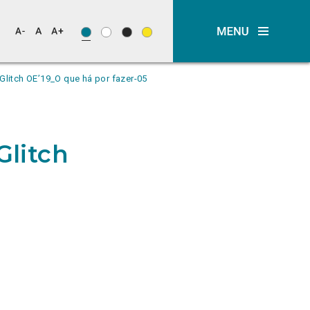
litch OE’19_O que há por fazer-05
litch