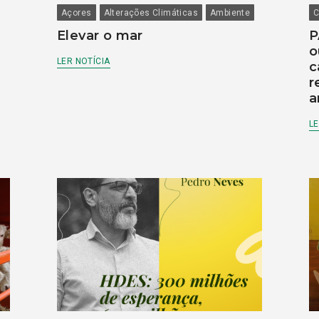
Açores
Alterações Climáticas
Ambiente
C
Elevar o mar
P
o
LER NOTÍCIA
c
r
a
LE