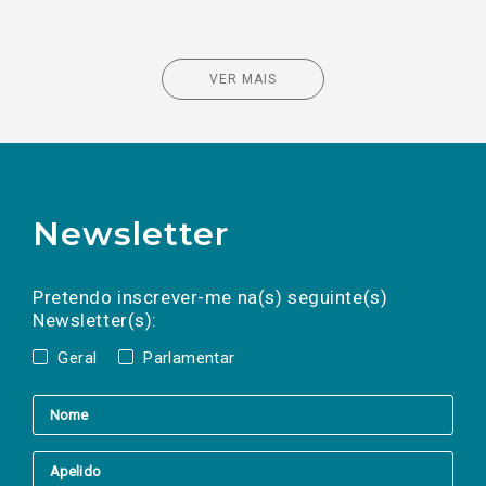
VER MAIS
Newsletter
Preencha os campos abaixo para subscrever
Nome
Apelido
E-
mail
a(s) newsletter(s).
Pretendo inscrever-me na(s) seguinte(s)
Newsletter(s):
Geral
Parlamentar