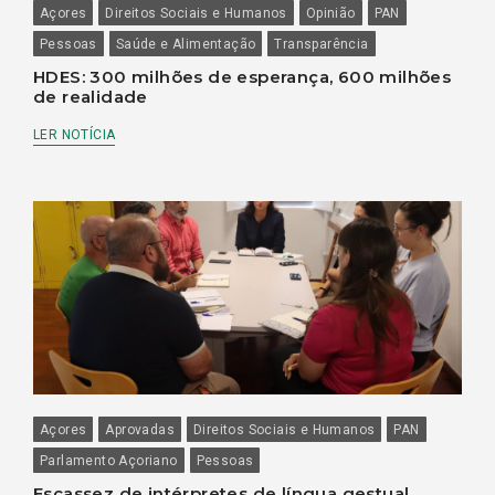
Açores
Direitos Sociais e Humanos
Opinião
PAN
Pessoas
Saúde e Alimentação
Transparência
HDES: 300 milhões de esperança, 600 milhões
de realidade
LER NOTÍCIA
Açores
Aprovadas
Direitos Sociais e Humanos
PAN
Parlamento Açoriano
Pessoas
Escassez de intérpretes de língua gestual