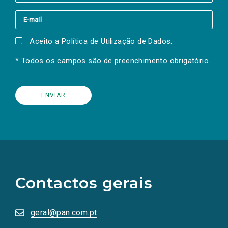
Aceito a
Política de Utilização de Dados
.
* Todos os campos são de preenchimento obrigatório.
(Os
links
para
as
Contactos gerais
redes
sociais
abrem
numa
geral@pan.com.pt
nova
aba.)