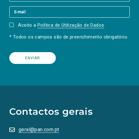
Aceito a
Política de Utilização de Dados
.
* Todos os campos são de preenchimento obrigatório.
(Os
links
para
as
Contactos gerais
redes
sociais
abrem
numa
geral@pan.com.pt
nova
aba.)