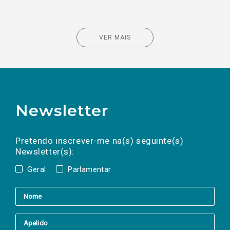
VER MAIS
Newsletter
Preencha os campos abaixo para subscrever
Nome
Apelido
E-
mail
a(s) newsletter(s).
Pretendo inscrever-me na(s) seguinte(s)
Newsletter(s):
Geral
Parlamentar