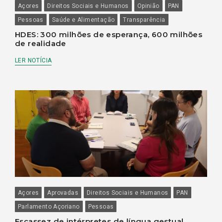
Açores
Direitos Sociais e Humanos
Opinião
PAN
Pessoas
Saúde e Alimentação
Transparência
HDES: 300 milhões de esperança, 600 milhões
de realidade
LER NOTÍCIA
Açores
Aprovadas
Direitos Sociais e Humanos
PAN
Parlamento Açoriano
Pessoas
Escassez de intérpretes de língua gestual