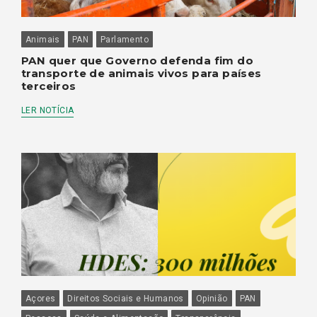
Animais
PAN
Parlamento
PAN quer que Governo defenda fim do
transporte de animais vivos para países
terceiros
LER NOTÍCIA
Açores
Direitos Sociais e Humanos
Opinião
PAN