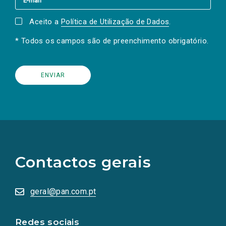
Aceito a
Política de Utilização de Dados
.
* Todos os campos são de preenchimento obrigatório.
(Os
links
para
as
Contactos gerais
redes
sociais
abrem
numa
geral@pan.com.pt
nova
aba.)
Redes sociais