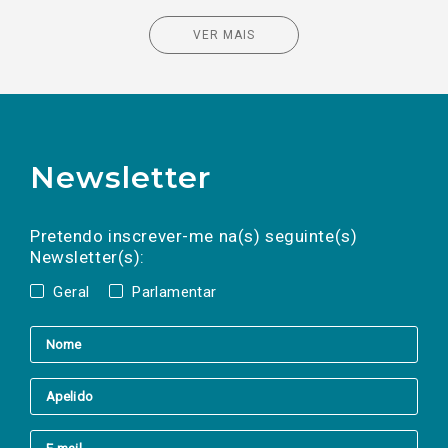
VER MAIS
Newsletter
Preencha os campos abaixo para subscrever
Nome
Apelido
E-
mail
a(s) newsletter(s).
Pretendo inscrever-me na(s) seguinte(s)
Newsletter(s):
Geral
Parlamentar