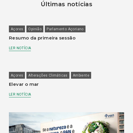
Últimas notícias
Açores
Opinião
Parlamento Açoriano
Resumo da primeira sessão
LER NOTÍCIA
Açores
Alterações Climáticas
Ambiente
Elevar o mar
LER NOTÍCIA