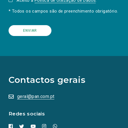
Aceito a
Política de Utilização de Dados
.
* Todos os campos são de preenchimento obrigatório.
(Os
links
para
as
Contactos gerais
redes
sociais
abrem
numa
geral@pan.com.pt
nova
aba.)
Redes sociais