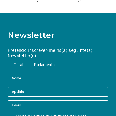
Newsletter
Preencha os campos abaixo para subscrever
Nome
Apelido
E-
mail
a(s) newsletter(s).
Pretendo inscrever-me na(s) seguinte(s)
Newsletter(s):
Geral
Parlamentar