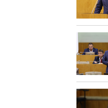
CACI
cães
Calamidade
Campanha
Campanhas
Campo Pequeno
Candidatura
Caniço
captura acidental
Carcavelos
carga turística
Cargos Políticos
carreira
carreiras contributivas
carros elétricos
cartazes
Casa Pia
casas abrigo
Cascais
Causa Animal