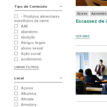
Cultura e Desporto
Tipo de Conteúdo
ESCONDER/MOSTRAR OPÇÕES
Direitos Sociais e
Humanos
Açores
Aprovadas
- Produtos alimentares
Economia e Finanças
Escassez de 
substitutos da carne
Educação
AAE
Eleições
abandono
European Green Party
VER MAIS
abolição
Europeias
Abrigos ilegais
Europeias 2019
abuso sexual
Europeias 2024
Ação social
Impostos
acolhimento
Imprensa
Administração Interna
LIMPAR FILTROS
Justiça
Administração Pública
Juventude PAN
aeroporto
Local
Legislativas
ESCONDER/MOSTRAR OPÇÕES
aeroportos
Legislativas 2019
Agenda 2030
Açores
Legislativas 2022
Agricultura
Albufeira
Legislativas 2024
Agricultura biológica
Almada
Legislativas 2025
água
Amadora