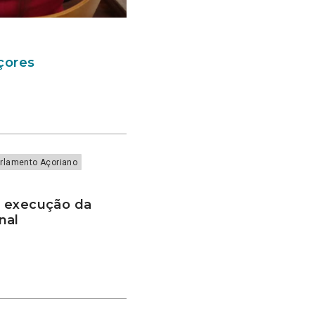
Açores
rlamento Açoriano
e execução da
onal