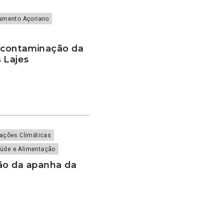
lamento Açoriano
scontaminação da
 Lajes
rações Climáticas
úde e Alimentação
ão da apanha da