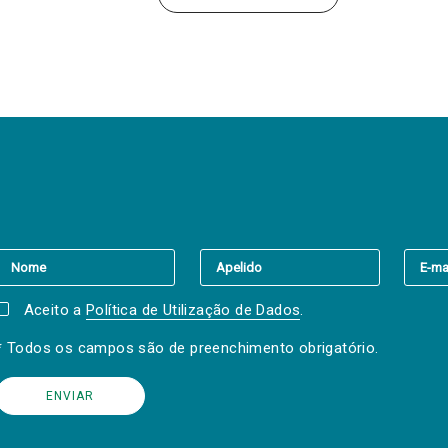
er a(s) newsletter(s).
Aceito a
Política de Utilização de Dados
.
* Todos os campos são de preenchimento obrigatório.