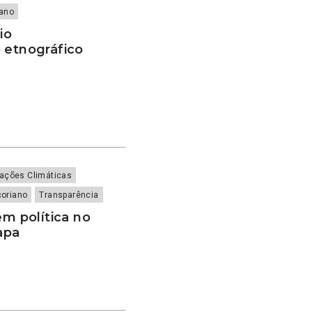
iano
io
 etnográfico
rações Climáticas
çoriano
Transparência
em política no
apa