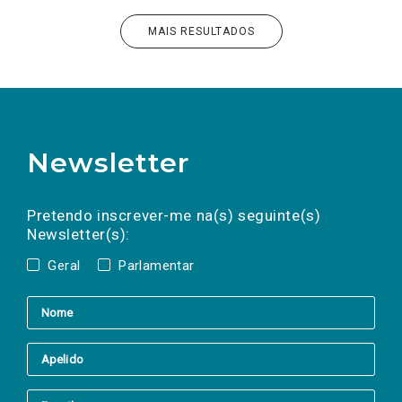
MAIS RESULTADOS
Newsletter
Preencha os campos abaixo para subscrever
Nome
Apelido
E-
mail
a(s) newsletter(s).
Pretendo inscrever-me na(s) seguinte(s)
Newsletter(s):
Geral
Parlamentar