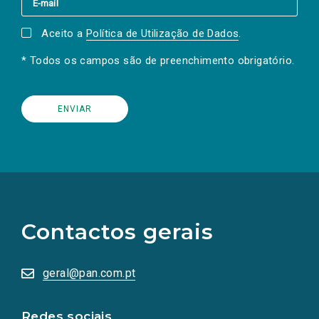
Aceito a
Política de Utilização de Dados
.
* Todos os campos são de preenchimento obrigatório.
(Os
links
para
as
Contactos gerais
redes
sociais
abrem
numa
geral@pan.com.pt
nova
aba.)
Redes sociais