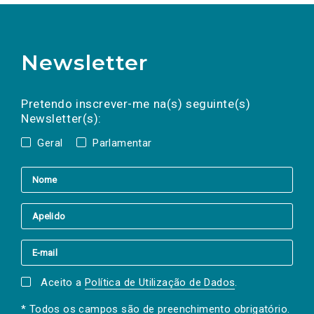
Newsletter
Preencha os campos abaixo para subscrever
Nome
Apelido
E-
mail
a(s) newsletter(s).
Pretendo inscrever-me na(s) seguinte(s)
Newsletter(s):
Geral
Parlamentar
Aceito a
Política de Utilização de Dados
.
* Todos os campos são de preenchimento obrigatório.