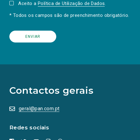
Aceito a
Política de Utilização de Dados
.
* Todos os campos são de preenchimento obrigatório.
(Os
links
para
as
Contactos gerais
redes
sociais
abrem
numa
geral@pan.com.pt
nova
aba.)
Redes sociais