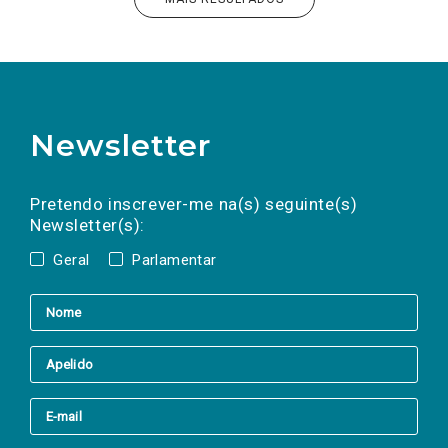
Newsletter
Preencha os campos abaixo para subscrever
Nome
Apelido
E-
mail
a(s) newsletter(s).
Pretendo inscrever-me na(s) seguinte(s)
Newsletter(s):
Geral
Parlamentar