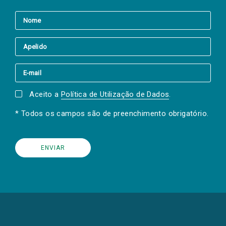
Aceito a
Política de Utilização de Dados
.
* Todos os campos são de preenchimento obrigatório.
(Os
links
para
as