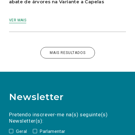
abate de árvores na Variante a Capelas
VER MAIS
MAIS RESULTADOS
Newsletter
Preencha os campos abaixo para subscrever
Nome
Apelido
E-
mail
a(s) newsletter(s).
Pretendo inscrever-me na(s) seguinte(s)
Newsletter(s):
Geral
Parlamentar