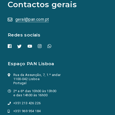
Contactos gerais
redes
sociais
abrem
numa
geral@pan.com.pt
nova
aba.)
Redes sociais
Espaço PAN Lisboa
Rua da Assunção, 7, 1.º andar
1100-042 Lisboa
Portugal
2ª a 6ª das 10h00 às 13h00
e das 14h00 às 16h00
+351 213 426 226
+351 969 954 184