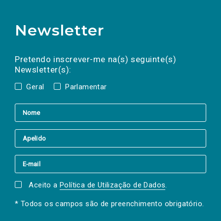
Newsletter
Preencha os campos abaixo para subscrever
Nome
Apelido
E-
mail
a(s) newsletter(s).
Pretendo inscrever-me na(s) seguinte(s)
Newsletter(s):
Geral
Parlamentar
Aceito a
Política de Utilização de Dados
.
* Todos os campos são de preenchimento obrigatório.