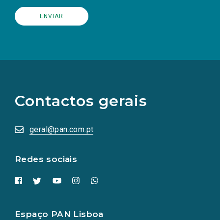
(Os
links
para
as
Contactos gerais
redes
sociais
abrem
numa
geral@pan.com.pt
nova
aba.)
Redes sociais
Espaço PAN Lisboa