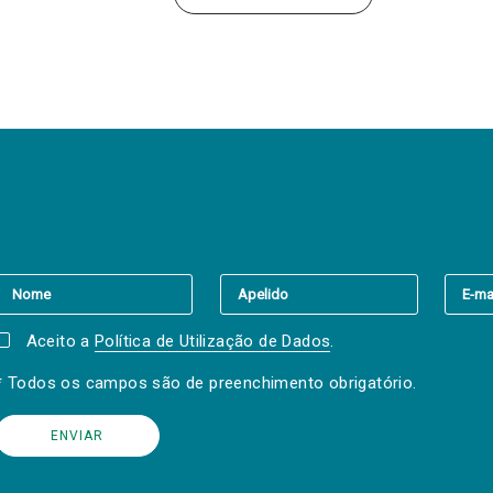
er a(s) newsletter(s).
Aceito a
Política de Utilização de Dados
.
* Todos os campos são de preenchimento obrigatório.