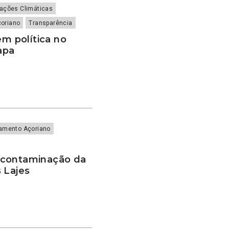
rações Climáticas
çoriano
Transparência
em política no
apa
lamento Açoriano
scontaminação da
 Lajes