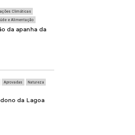
rações Climáticas
úde e Alimentação
ão da apanha da
Aprovadas
Natureza
ndono da Lagoa