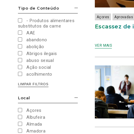
Cultura e Desporto
Tipo de Conteúdo
ESCONDER/MOSTRAR OPÇÕES
Direitos Sociais e
Humanos
Açores
Aprovadas
- Produtos alimentares
Economia e Finanças
Escassez de 
substitutos da carne
Educação
AAE
Eleições
abandono
European Green Party
VER MAIS
abolição
Europeias
Abrigos ilegais
Europeias 2019
abuso sexual
Europeias 2024
Ação social
Impostos
acolhimento
Imprensa
Administração Interna
LIMPAR FILTROS
Justiça
Administração Pública
Juventude PAN
aeroporto
Local
Legislativas
ESCONDER/MOSTRAR OPÇÕES
aeroportos
Legislativas 2019
Agenda 2030
Açores
Legislativas 2022
Agricultura
Albufeira
Legislativas 2024
Agricultura biológica
Almada
Legislativas 2025
água
Amadora