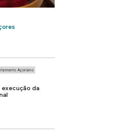
Açores
rlamento Açoriano
e execução da
onal