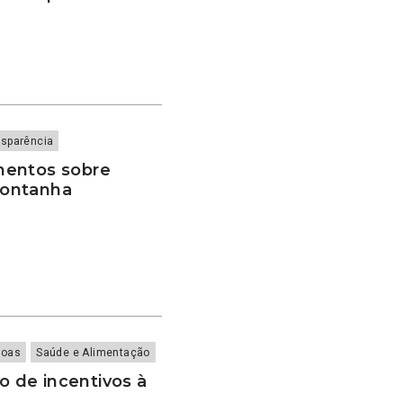
nsparência
mentos sobre
Montanha
soas
Saúde e Alimentação
 de incentivos à