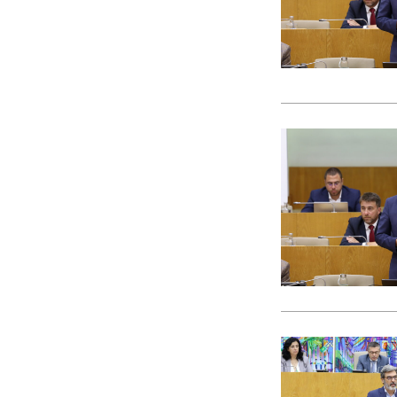
CACI
cães
Calamidade
Campanha
Campanhas
Campo Pequeno
Candidatura
Caniço
captura acidental
Carcavelos
carga turística
Cargos Políticos
carreira
carreiras contributivas
carros elétricos
cartazes
Casa Pia
casas abrigo
Cascais
Causa Animal