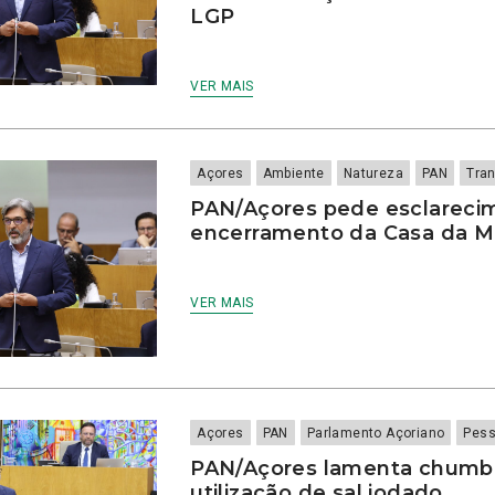
LGP
VER MAIS
Açores
Ambiente
Natureza
PAN
Tra
PAN/Açores pede esclareci
encerramento da Casa da 
VER MAIS
Açores
PAN
Parlamento Açoriano
Pes
PAN/Açores lamenta chumbo
utilização de sal iodado