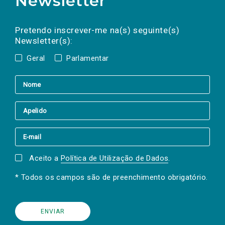
Newsletter
Preencha os campos abaixo para subscrever
Nome
Apelido
E-
mail
a(s) newsletter(s).
Pretendo inscrever-me na(s) seguinte(s)
Newsletter(s):
Geral
Parlamentar
Aceito a
Política de Utilização de Dados
.
* Todos os campos são de preenchimento obrigatório.