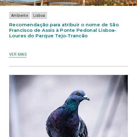
PEDONAL
DE
ANIMAL
LISBOA
HÍDRICA
LISBOA-
LISBOA
NA
APROVADA
E
LOURES
CIDADE
MOBILIDADE
Ambiente
Lisboa
DO
DE
NA
PARQUE
LISBOA”
CIDADE
Recomendação para atribuir o nome de São
TEJO-
DE
Francisco de Assis à Ponte Pedonal Lisboa-
TRANCÃO
LISBOA
Loures do Parque Tejo-Trancão
APROVADA
NA
ASSEMBLEIA
MUNICIPAL
VER MAIS