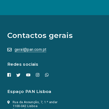
(Os
links
para
as
Contactos gerais
redes
sociais
abrem
numa
geral@pan.com.pt
nova
aba.)
Redes sociais
Espaço PAN Lisboa
Rua da Assunção, 7, 1.º andar
1100-042 Lisboa