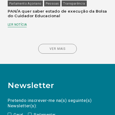
Parlamento Açoriano
Pessoas
Transparência
PAN/A quer saber estado de execução da Bolsa
do Cuidador Educacional
LER NOTÍCIA
VER MAIS
Newsletter
Preencha os campos abaixo para subscrever
Nome
Apelido
E-
mail
a(s) newsletter(s).
Pretendo inscrever-me na(s) seguinte(s)
Newsletter(s):
Geral
Parlamentar