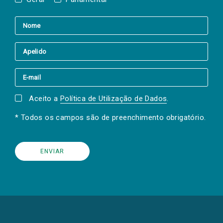
Aceito a
Política de Utilização de Dados
.
* Todos os campos são de preenchimento obrigatório.
(Os
links
para