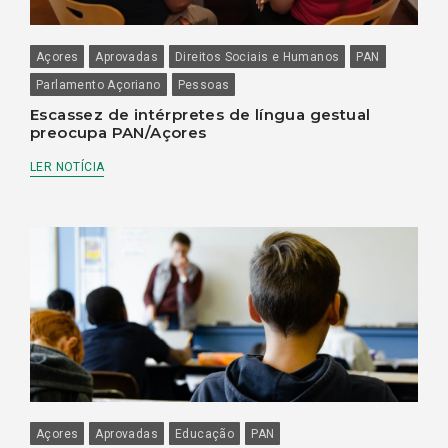
Açores
Aprovadas
Direitos Sociais e Humanos
PAN
Parlamento Açoriano
Pessoas
Escassez de intérpretes de língua gestual
preocupa PAN/Açores
LER NOTÍCIA
Açores
Aprovadas
Educação
PAN