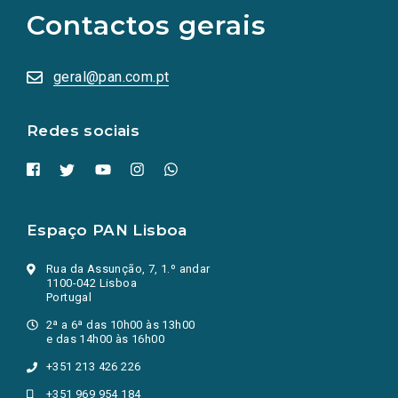
as
Contactos gerais
redes
sociais
abrem
numa
geral@pan.com.pt
nova
aba.)
Redes sociais
Espaço PAN Lisboa
Rua da Assunção, 7, 1.º andar
1100-042 Lisboa
Portugal
2ª a 6ª das 10h00 às 13h00
e das 14h00 às 16h00
+351 213 426 226
+351 969 954 184