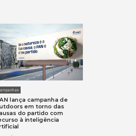
ampanhas
AN lança campanha de
utdoors em torno das
ausas do partido com
ecurso à inteligência
rtificial