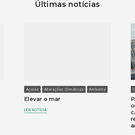
Últimas notícias
Açores
Alterações Climáticas
Ambiente
C
Elevar o mar
P
o
LER NOTÍCIA
c
r
a