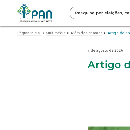
INFORMAÇÃO
NOTÍCIAS
Clique
SOBRE
SOBRE
SOBRE
SOBRE
SOBRE
SOBRE
SOBRE
SOBRE
SOBRE
SOBRE
SOBRE
SOBRE
SOBRE
SOBRE
SOBRE
RELACIONADA
RESUMO
ELEVAR
PAN
PAN
PROTEÇÃO
HDES: 300
ESCASSEZ
PAN/A QUER
RESUMO
ELEVAR
PAN
PAN
HDES: 300
ESCASSEZ
PAN/A QUER
para
DA
O
LANÇA
QUER
DOS
MILHÕES
DE
SABER
DA
O
LANÇA
QUER
MILHÕES
DE
SABER
saltar
PRIMEIRA
MAR
CAMPANHA
QUE
ANIMAIS
DE
INTÉRPRETES
ESTADO
PRIMEIRA
MAR
CAMPANHA
QUE
DE
INTÉRPRETES
ESTADO
para
SESSÃO
DE
GOVERNO
NO
ESPERANÇA, 600
DE
DE
SESSÃO
DE
GOVERNO
ESPERANÇA, 600
DE
DE
o
OUTDOORS
DEFENDA
CÓDIGO
MILHÕES
LÍNGUA
EXECUÇÃO
OUTDOORS
DEFENDA
MILHÕES
LÍNGUA
EXECUÇÃO
conteúdo
EM
FIM
PENAL
DE
GESTUAL
DA
EM
FIM
DE
GESTUAL
DA
TORNO
DO
REALIDADE
PREOCUPA PAN/AÇORES
BOLSA
TORNO
DO
REALIDADE
PREOCUPA PAN/AÇORES
BOLSA
Página inicial
Multimédia
Além das chamas
Artigo de o
principal
DAS
TRANSPORTE
DO
DAS
TRANSPORTE
DO
da
CAUSAS
DE
CUIDADOR
CAUSAS
DE
CUIDADOR
página.
DO
ANIMAIS
EDUCACIONAL
DO
ANIMAIS
EDUCACIONAL
PARTIDO
VIVOS
PARTIDO
VIVOS
7 de agosto de 2026
COM
PARA
COM
PARA
RECURSO
PAÍSES
RECURSO
PAÍSES
Artigo 
À
TERCEIROS
À
TERCEIROS
INTELIGÊNCIA
INTELIGÊNCIA
ARTIFICIAL
ARTIFICIAL