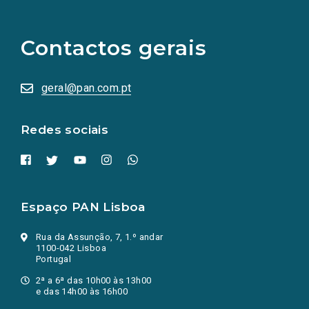
links
para
as
Contactos gerais
redes
sociais
abrem
numa
geral@pan.com.pt
nova
aba.)
Redes sociais
Espaço PAN Lisboa
Rua da Assunção, 7, 1.º andar
1100-042 Lisboa
Portugal
2ª a 6ª das 10h00 às 13h00
e das 14h00 às 16h00