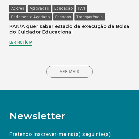
Açores
Aprovadas
Educação
PAN
Parlamento Açoriano
Pessoas
Transparência
PAN/A quer saber estado de execução da Bolsa
do Cuidador Educacional
LER NOTÍCIA
VER MAIS
Newsletter
Preencha os campos abaixo para subscrever
Nome
Apelido
E-
mail
a(s) newsletter(s).
Pretendo inscrever-me na(s) seguinte(s)