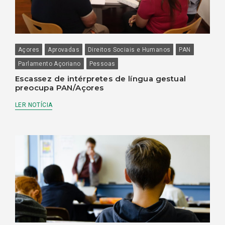
Açores
Aprovadas
Direitos Sociais e Humanos
PAN
Parlamento Açoriano
Pessoas
Escassez de intérpretes de língua gestual
preocupa PAN/Açores
LER NOTÍCIA