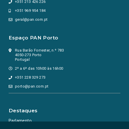
+351 213 426 226
+351 969 954 184
geral@pan.com.pt
Espaço PAN Porto
Rua Barão Forrester, n.º 783
4050-273 Porto
Portugal
2ª a 6ª das 10h00 às 16h00
+351 228 329 273
porto@pan.com.pt
Destaques
Parlamento
Ação Política