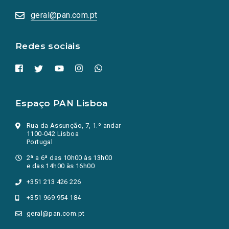
abrem
numa
geral@pan.com.pt
nova
aba.)
Redes sociais
Espaço PAN Lisboa
Rua da Assunção, 7, 1.º andar
1100-042 Lisboa
Portugal
2ª a 6ª das 10h00 às 13h00
e das 14h00 às 16h00
+351 213 426 226
+351 969 954 184
geral@pan.com.pt