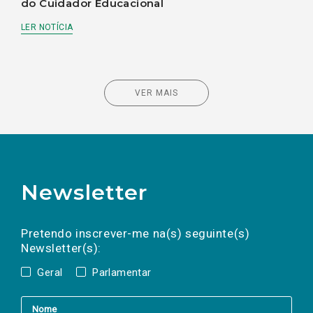
do Cuidador Educacional
LER NOTÍCIA
VER MAIS
Newsletter
Preencha os campos abaixo para subscrever
Nome
Apelido
E-
mail
a(s) newsletter(s).
Pretendo inscrever-me na(s) seguinte(s)
Newsletter(s):
Geral
Parlamentar