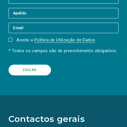
Aceito a
Política de Utilização de Dados
.
* Todos os campos são de preenchimento obrigatório.
(Os
links
para
as
Contactos gerais
redes
sociais