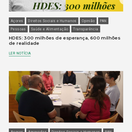
Açores
Direitos Sociais e Humanos
Opinião
PAN
Pessoas
Saúde e Alimentação
Transparência
HDES: 300 milhões de esperança, 600 milhões
de realidade
LER NOTÍCIA
Açores
Aprovadas
Direitos Sociais e Humanos
PAN