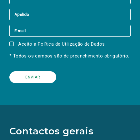
Aceito a
Política de Utilização de Dados
.
* Todos os campos são de preenchimento obrigatório.
(Os
links
para
as
Contactos gerais
redes
sociais