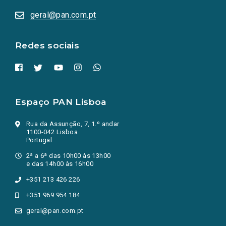
abrem
numa
geral@pan.com.pt
nova
aba.)
Redes sociais
Espaço PAN Lisboa
Rua da Assunção, 7, 1.º andar
1100-042 Lisboa
Portugal
2ª a 6ª das 10h00 às 13h00
e das 14h00 às 16h00
+351 213 426 226
+351 969 954 184
geral@pan.com.pt