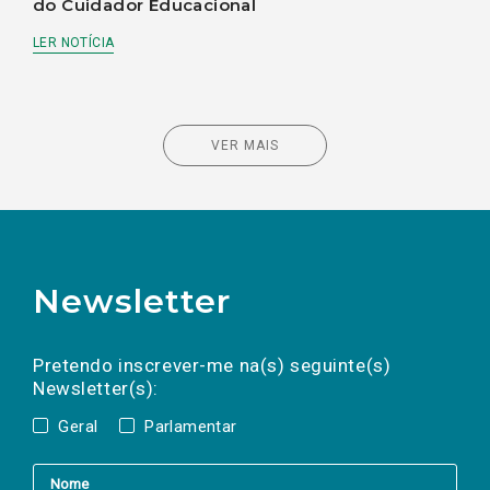
do Cuidador Educacional
LER NOTÍCIA
VER MAIS
Newsletter
Preencha os campos abaixo para subscrever
Nome
Apelido
E-
mail
a(s) newsletter(s).
Pretendo inscrever-me na(s) seguinte(s)
Newsletter(s):
Geral
Parlamentar