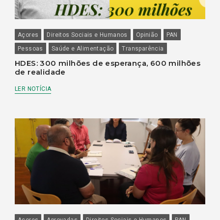
Açores
Direitos Sociais e Humanos
Opinião
PAN
Pessoas
Saúde e Alimentação
Transparência
HDES: 300 milhões de esperança, 600 milhões
de realidade
LER NOTÍCIA
Açores
Aprovadas
Direitos Sociais e Humanos
PAN