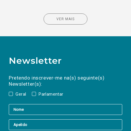
VER MAIS
Newsletter
Preencha os campos abaixo para subscrever
Nome
Apelido
E-
mail
a(s) newsletter(s).
Pretendo inscrever-me na(s) seguinte(s)
Newsletter(s):
Geral
Parlamentar