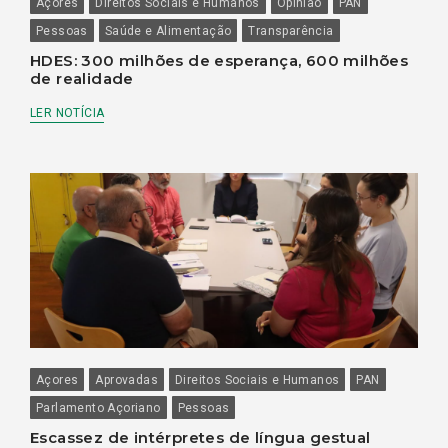
Açores
Direitos Sociais e Humanos
Opinião
PAN
Pessoas
Saúde e Alimentação
Transparência
HDES: 300 milhões de esperança, 600 milhões
de realidade
LER NOTÍCIA
Açores
Aprovadas
Direitos Sociais e Humanos
PAN
Parlamento Açoriano
Pessoas
Escassez de intérpretes de língua gestual