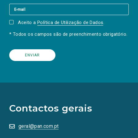
Aceito a
Política de Utilização de Dados
.
* Todos os campos são de preenchimento obrigatório.
(Os
links
para
as
Contactos gerais
redes
sociais
abrem
numa
geral@pan.com.pt
nova
aba.)