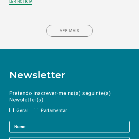
LER NOTÍCIA
VER MAIS
Newsletter
Preencha os campos abaixo para subscrever
Nome
Apelido
E-
mail
a(s) newsletter(s).
Pretendo inscrever-me na(s) seguinte(s)
Newsletter(s):
Geral
Parlamentar