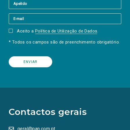
Aceito a
Política de Utilização de Dados
.
* Todos os campos são de preenchimento obrigatório.
(Os
links
para
as
Contactos gerais
redes
sociais
abrem
numa
geral@pan.com.pt