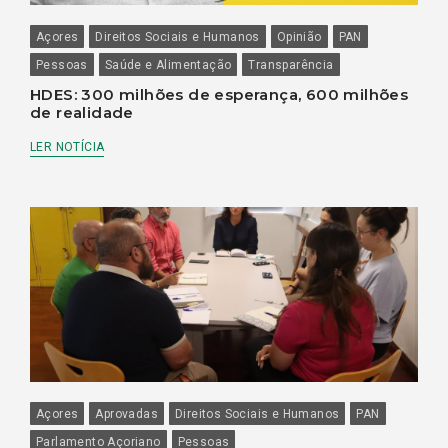
Açores
Direitos Sociais e Humanos
Opinião
PAN
Pessoas
Saúde e Alimentação
Transparência
HDES: 300 milhões de esperança, 600 milhões
de realidade
LER NOTÍCIA
Açores
Aprovadas
Direitos Sociais e Humanos
PAN
Parlamento Açoriano
Pessoas