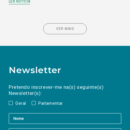
LER NOTÍCIA
VER MAIS
Newsletter
Preencha os campos abaixo para subscrever
Nome
Apelido
E-
mail
a(s) newsletter(s).
Pretendo inscrever-me na(s) seguinte(s)
Newsletter(s):
Geral
Parlamentar