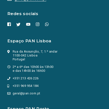
nova
aba.)
Redes sociais
Espaço PAN Lisboa
Rua da Assunção, 7, 1.º andar
1100-042 Lisboa
Portugal
2ª a 6ª das 10h00 às 13h00
e das 14h00 às 16h00
+351 213 426 226
+351 969 954 184
geral@pan.com.pt
Espaço PAN Porto