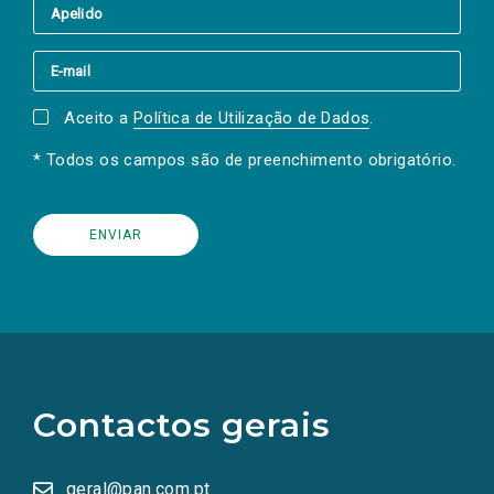
Aceito a
Política de Utilização de Dados
.
* Todos os campos são de preenchimento obrigatório.
(Os
links
para
as
Contactos gerais
redes
sociais
abrem
numa
geral@pan.com.pt