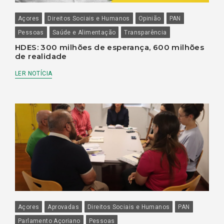
Açores
Direitos Sociais e Humanos
Opinião
PAN
Pessoas
Saúde e Alimentação
Transparência
HDES: 300 milhões de esperança, 600 milhões
de realidade
LER NOTÍCIA
Açores
Aprovadas
Direitos Sociais e Humanos
PAN
Parlamento Açoriano
Pessoas