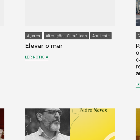
Açores
Alterações Climáticas
Ambiente
C
Elevar o mar
P
o
LER NOTÍCIA
c
r
a
LE