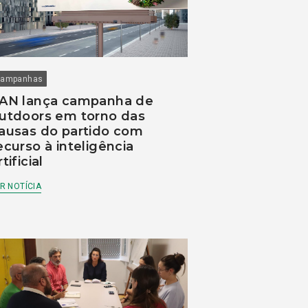
ampanhas
AN lança campanha de
utdoors em torno das
ausas do partido com
ecurso à inteligência
rtificial
R NOTÍCIA