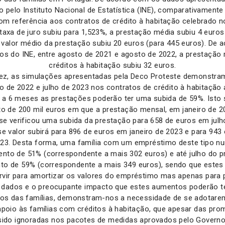
 pelo Instituto Nacional de Estatística (INE), comparativamen
com referência aos contratos de crédito à habitação celebrado n
taxa de juro subiu para 1,523%, a prestação média subiu 4 euros
 valor médio da prestação subiu 20 euros (para 445 euros). De
os do INE, entre agosto de 2021 e agosto de 2022, a prestação
créditos à habitação subiu 32 euros.
vez, as simulações apresentadas pela Deco Proteste demonstra
ro de 2022 e julho de 2023 nos contratos de crédito à habitação
 a 6 meses as prestações poderão ter uma subida de 59%. Isto s
o de 200 mil euros em que a prestação mensal, em janeiro de 2
se verificou uma subida da prestação para 658 de euros em jul
se valor subirá para 896 de euros em janeiro de 2023 e para 943
023. Desta forma, uma família com um empréstimo deste tipo n
nto de 51% (correspondente a mais 302 euros) e até julho do 
o de 59% (correspondente a mais 349 euros), sendo que este
rvir para amortizar os valores do empréstimo mas apenas para p
 dados e o preocupante impacto que estes aumentos poderão t
os das famílias, demonstram-nos a necessidade de se adotar
 apoio às famílias com créditos à habitação, que apesar das pr
sido ignoradas nos pacotes de medidas aprovados pelo Governo