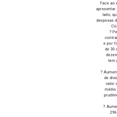
Face ao 
apresentar 
lado, q
despesas de
Có
? P
contra
e por f
de 30 
dezem
tem 
? Aument
de dív
valor
médio 
prudênc
? Aumen
296