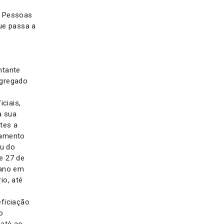
s Pessoas
ue passa a
ntante
agregado
ciais,
a sua
tes a
damento
ou do
e 27 de
 ano em
io, até
eficiação
o
 até ao