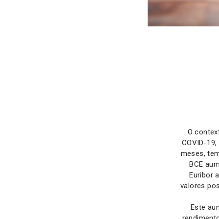
O contex
COVID-19, 
meses, tem
BCE aume
Euribor 
valores po
Este au
rendiment