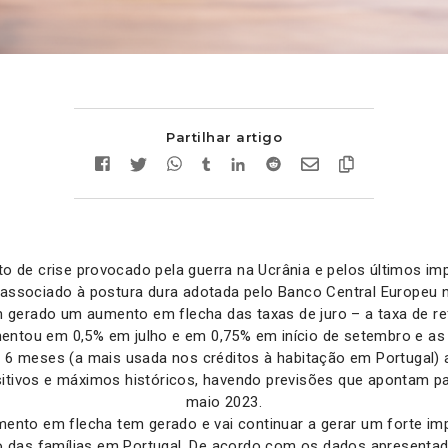
Partilhar artigo
to de crise provocado pela guerra na Ucrânia e pelos últimos im
associado à postura dura adotada pelo Banco Central Europeu 
 gerado um aumento em flecha das taxas de juro – a taxa de re
ntou em 0,5% em julho e em 0,75% em início de setembro e as
a 6 meses (a mais usada nos créditos à habitação em Portugal) 
sitivos e máximos históricos, havendo previsões que apontam p
maio 2023.
mento em flecha tem gerado e vai continuar a gerar um forte im
o das famílias em Portugal. De acordo com os dados apresenta