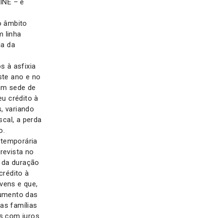
INE – e
o âmbito
 linha
ia da
 à asfixia
ste ano e no
 em sede de
u crédito à
, variando
cal, a perda
o.
 temporária
revista no
s da duração
crédito à
vens e que,
aumento das
s famílias
as com juros