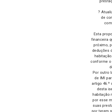
presta
? Atual
de co
com 
Esta prop
financeira 
próximo, p
deduções d
habitação
conforme o 
d
Por outro 
de IMI pa
artigo 46.º
desta is
habitação 
por esse m
suas pres
por terem s