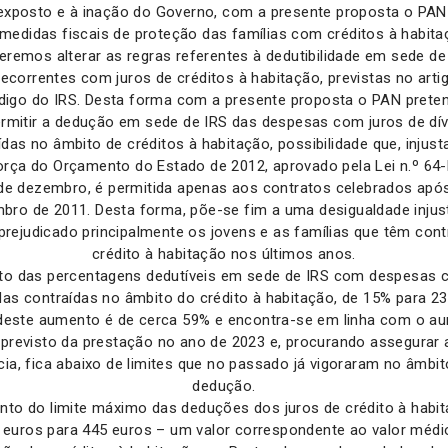
exposto e à inação do Governo, com a presente proposta o PAN
medidas fiscais de proteção das famílias com créditos à habit
ueremos alterar as regras referentes à dedutibilidade em sede de
correntes com juros de créditos à habitação, previstas no arti
digo do IRS. Desta forma com a presente proposta o PAN preten
ermitir a dedução em sede de IRS das despesas com juros de dív
ídas no âmbito de créditos à habitação, possibilidade que, injus
orça do Orçamento do Estado de 2012, aprovado pela Lei n.º 64
de dezembro, é permitida apenas aos contratos celebrados apó
bro de 2011. Desta forma, põe-se fim a uma desigualdade injus
prejudicado principalmente os jovens e as famílias que têm cont
crédito à habitação nos últimos anos.
o das percentagens dedutíveis em sede de IRS com despesas 
idas contraídas no âmbito do crédito à habitação, de 15% para 23
 deste aumento é de cerca 59% e encontra-se em linha com o a
previsto da prestação no ano de 2023 e, procurando assegurar
ia, fica abaixo de limites que no passado já vigoraram no âmbi
dedução.
to do limite máximo das deduções dos juros de crédito à habi
 euros para 445 euros – um valor correspondente ao valor médi