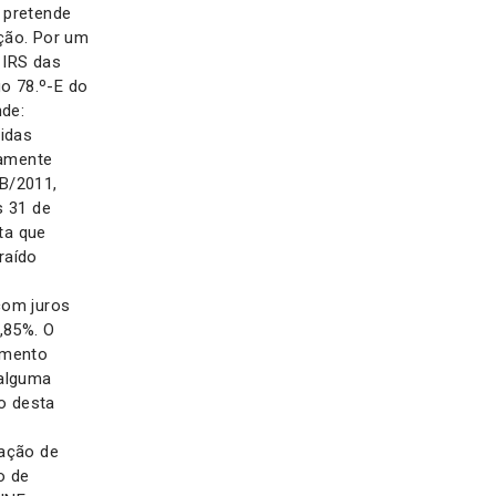
 pretende
ação. Por um
 IRS das
go 78.º-E do
de:
idas
tamente
-B/2011,
s 31 de
ta que
raído
com juros
,85%. O
umento
 alguma
to desta
tação de
o de