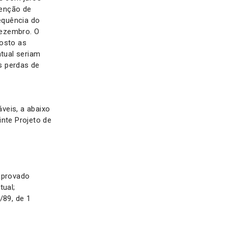
senção de
equência do
dezembro. O
osto as
atual seriam
as perdas de
áveis, a abaixo
nte Projeto de
aprovado
tual;
/89, de 1