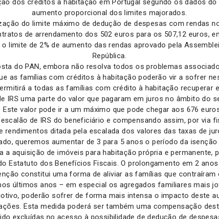
ção dos créditos à habitação em Portugal segundo os dados do 
aumento proporcional dos limites majorados.
ização do limite máximo de dedução de despesas com rendas n
ntratos de arrendamento dos 502 euros para os 507,12 euros, em
o limite de 2% de aumento das rendas aprovado pela Assemble
República.
osta do PAN, embora não resolva todos os problemas associados
que as famílias com créditos à habitação poderão vir a sofrer ne
ermitirá a todas as famílias com crédito à habitação recuperar
e IRS uma parte do valor que pagaram em juros no âmbito do se
. Este valor pode ir a um máximo que pode chegar aos 676 euros
escalão de IRS do beneficiário e compensando assim, por via fis
e rendimentos ditada pela escalada dos valores das taxas de jur
lado, queremos aumentar de 3 para 5 anos o período da isenção
ra a aquisição de imóveis para habitação própria e permanente, p
 do Estatuto dos Benefícios Fiscais. O prolongamento em 2 ano
enção constitui uma forma de aliviar as famílias que contraíram 
nos últimos anos – em especial os agregados familiares mais jo
otivo, poderão sofrer de forma mais intensa o impacto deste 
tações. Esta medida poderá ser também uma compensação desta
ido excluídas no acesso à possibilidade de dedução de despes