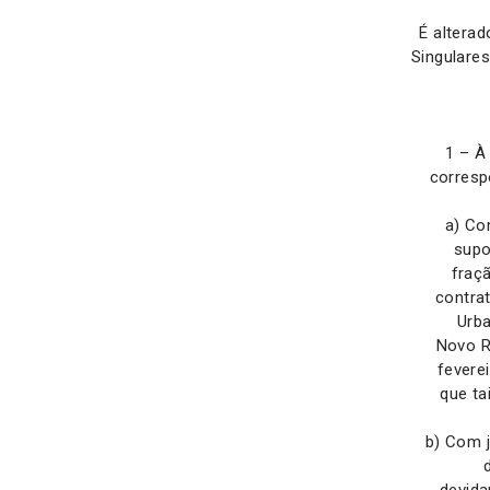
É altera
Singulare
1 – À
corresp
a) Co
supo
fraç
contra
Urba
Novo R
fevere
que ta
b) Com j
devida