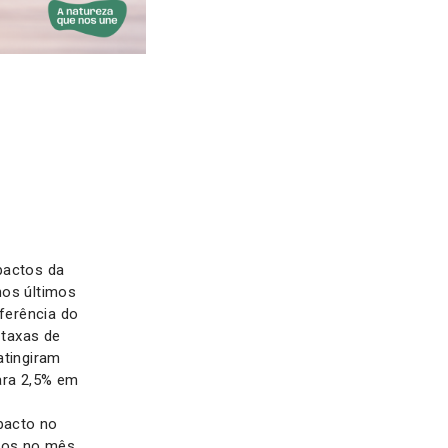
pactos da
nos últimos
ferência do
 taxas de
atingiram
ara 2,5% em
pacto no
dos no mês