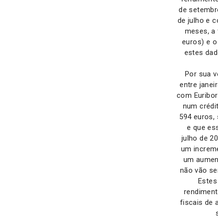
de setembro
de julho e 
meses, a 
euros) e o
estes dad
Por sua 
entre janei
com Euribor
num crédit
594 euros, 
e que es
julho de 2
um increme
um aument
não vão se
Estes
rendiment
fiscais de