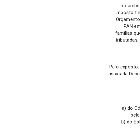
no âmbit
imposto ti
Orçamento 
PAN en
famílias qu
tributadas,
Pelo exposto, 
assinada Depu
a) do C
pelo
b) do Es