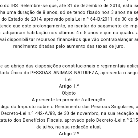
o do IRS. Relembre-se que, até 31 de dezembro de 2013, esta i
nha uma duração de 8 anos, só se tendo fixado nos 3 anos na s
do Estado de 2014, aprovado pela Lei n.º 64-B/2011, de 30 de 
tende que este prolongamento, ao isentar do pagamento de imp
e adquiriram habitação nos últimos 4 e 5 anos e que no quadro 
 vai disponibilizar recursos financeiros que vão contrabalançar 
rendimento ditadas pelo aumento das taxas de juro.
e ao abrigo das disposições constitucionais e regimentais aplic
tada Única do PESSOAS-ANIMAIS-NATUREZA, apresenta o segui
Lei:
Artigo 1.º
Objeto
A presente lei procede à alteração:
ódigo do Imposto sobre o Rendimento das Pessoas Singulares, 
 Decreto-Lei n.º 442-A/88, de 30 de novembro, na sua redação a
tatuto dos Benefícios Fiscais, aprovado pelo Decreto-Lei n.º 215
de julho, na sua redação atual;
Artigo 2.º