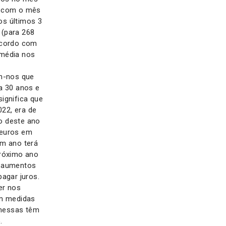
te com o mês
os últimos 3
 (para 268
 acordo com
 média nos
m-nos que
 a 30 anos e
ignifica que
022, era de
ho deste ano
 euros em
um ano terá
próximo ano
s aumentos
agar juros.
er nos
em medidas
omessas têm
.