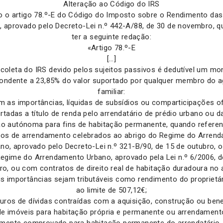
Alteração ao Código do IRS
do o artigo 78.º-E do Código do Imposto sobre o Rendimento da
s, aprovado pelo Decreto-Lei n.º 442-A/88, de 30 de novembro, q
ter a seguinte redação:
«Artigo 78.º-E
[…]
 coleta do IRS devido pelos sujeitos passivos é dedutível um mo
ondente a 23,85% do valor suportado por qualquer membro do 
familiar:
m as importâncias, líquidas de subsídios ou comparticipações ofi
rtadas a título de renda pelo arrendatário de prédio urbano ou d
ão autónoma para fins de habitação permanente, quando referen
tos de arrendamento celebrados ao abrigo do Regime do Arren
no, aprovado pelo Decreto-Lei n.º 321-B/90, de 15 de outubro, 
egime do Arrendamento Urbano, aprovado pela Lei n.º 6/2006, d
iro, ou com contratos de direito real de habitação duradoura no
is importâncias sejam tributáveis como rendimento do proprietár
ao limite de 507,12€;
uros de dívidas contraídas com a aquisição, construção ou ben
de imóveis para habitação própria e permanente ou arrendament
mente comprovado para habitação permanente do arrendatário,