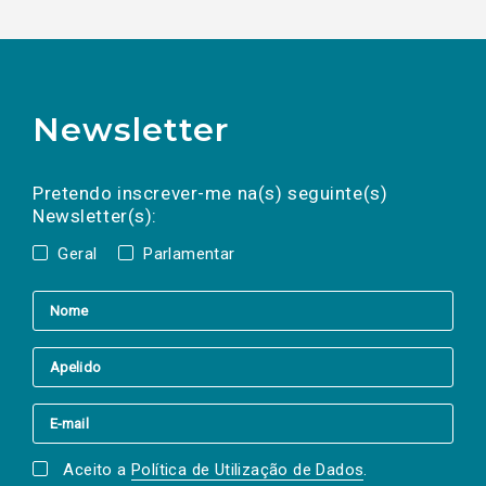
Newsletter
Preencha os campos abaixo para subscrever
Nome
Apelido
E-
mail
a(s) newsletter(s).
Pretendo inscrever-me na(s) seguinte(s)
Newsletter(s):
Geral
Parlamentar
Aceito a
Política de Utilização de Dados
.