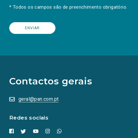
* Todos os campos são de preenchimento obrigatório.
(Os
links
para
as
Contactos gerais
redes
sociais
abrem
numa
geral@pan.com.pt
nova
aba.)
Redes sociais