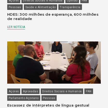
Açores
Direitos Sociais e Humanos
Opinião
PAN
Pessoas
Saúde e Alimentação
Transparência
HDES: 300 milhões de esperança, 600 milhões
de realidade
LER NOTÍCIA
Açores
Aprovadas
Direitos Sociais e Humanos
PAN
Parlamento Açoriano
Pessoas
Escassez de intérpretes de língua gestual