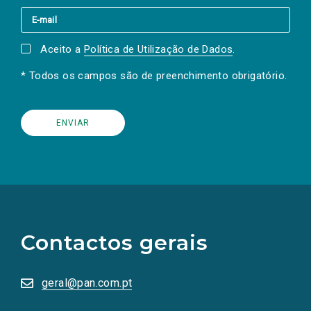
Aceito a
Política de Utilização de Dados
.
* Todos os campos são de preenchimento obrigatório.
(Os
links
para
as
Contactos gerais
redes
sociais
abrem
numa
geral@pan.com.pt
nova
aba.)