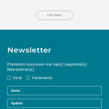
VER MAIS
Newsletter
Preencha os campos abaixo para subscrever
Nome
Apelido
E-
mail
a(s) newsletter(s).
Pretendo inscrever-me na(s) seguinte(s)
Newsletter(s):
Geral
Parlamentar