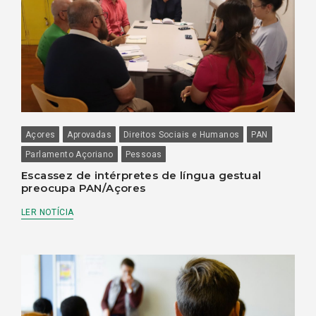
Açores
Aprovadas
Direitos Sociais e Humanos
PAN
Parlamento Açoriano
Pessoas
Escassez de intérpretes de língua gestual
preocupa PAN/Açores
LER NOTÍCIA