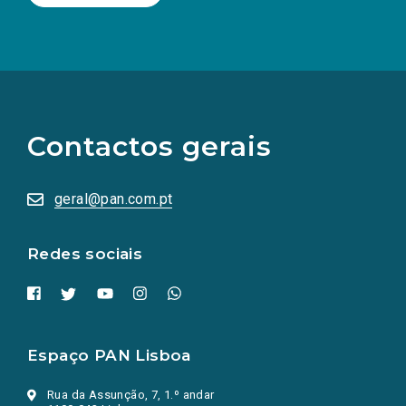
(Os
links
para
as
Contactos gerais
redes
sociais
abrem
numa
geral@pan.com.pt
nova
aba.)
Redes sociais
Espaço PAN Lisboa
Rua da Assunção, 7, 1.º andar