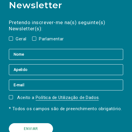
Newsletter
Preencha os campos abaixo para subscrever
Nome
Apelido
E-
mail
a(s) newsletter(s).
Pretendo inscrever-me na(s) seguinte(s)
Newsletter(s):
Geral
Parlamentar
Aceito a
Política de Utilização de Dados
.
* Todos os campos são de preenchimento obrigatório.