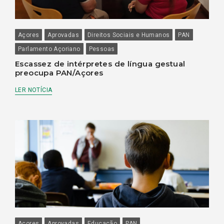
Açores
Aprovadas
Direitos Sociais e Humanos
PAN
Parlamento Açoriano
Pessoas
Escassez de intérpretes de língua gestual
preocupa PAN/Açores
LER NOTÍCIA
Açores
Aprovadas
Educação
PAN