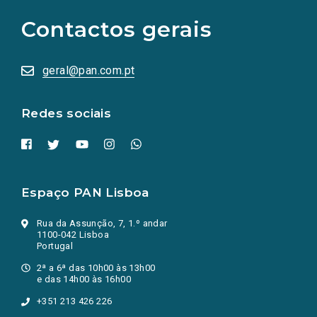
para
as
Contactos gerais
redes
sociais
abrem
numa
geral@pan.com.pt
nova
aba.)
Redes sociais
Espaço PAN Lisboa
Rua da Assunção, 7, 1.º andar
1100-042 Lisboa
Portugal
2ª a 6ª das 10h00 às 13h00
e das 14h00 às 16h00
+351 213 426 226