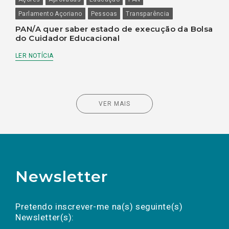
Parlamento Açoriano
Pessoas
Transparência
PAN/A quer saber estado de execução da Bolsa
do Cuidador Educacional
LER NOTÍCIA
VER MAIS
Newsletter
Preencha os campos abaixo para subscrever
Nome
Apelido
E-
mail
a(s) newsletter(s).
Pretendo inscrever-me na(s) seguinte(s)
Newsletter(s):