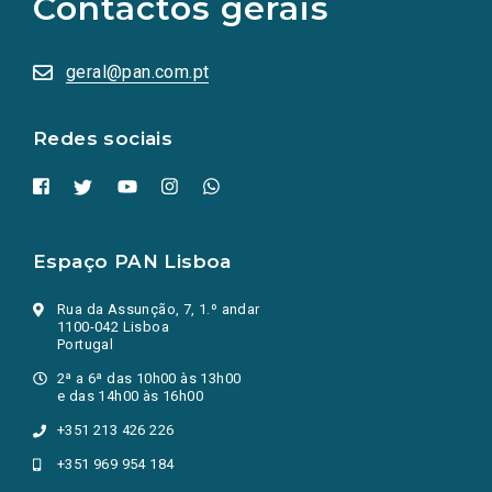
Contactos gerais
redes
sociais
abrem
numa
geral@pan.com.pt
nova
aba.)
Redes sociais
Espaço PAN Lisboa
Rua da Assunção, 7, 1.º andar
1100-042 Lisboa
Portugal
2ª a 6ª das 10h00 às 13h00
e das 14h00 às 16h00
+351 213 426 226
+351 969 954 184