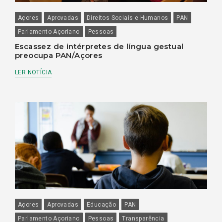
Açores
Aprovadas
Direitos Sociais e Humanos
PAN
Parlamento Açoriano
Pessoas
Escassez de intérpretes de língua gestual
preocupa PAN/Açores
LER NOTÍCIA
Açores
Aprovadas
Educação
PAN
Parlamento Açoriano
Pessoas
Transparência