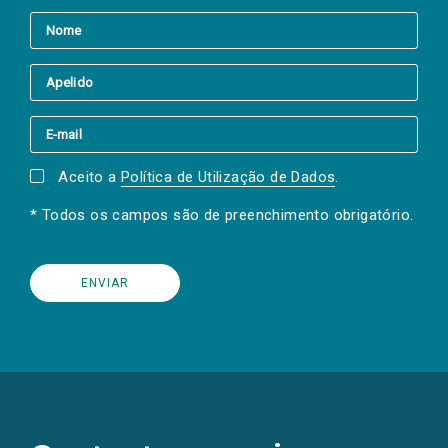
Aceito a
Política de Utilização de Dados
.
* Todos os campos são de preenchimento obrigatório.
(Os
links
para
as