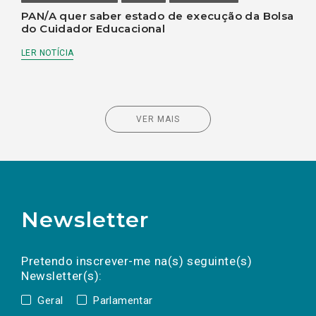
PAN/A quer saber estado de execução da Bolsa
do Cuidador Educacional
LER NOTÍCIA
VER MAIS
Newsletter
Preencha os campos abaixo para subscrever
Nome
Apelido
E-
mail
a(s) newsletter(s).
Pretendo inscrever-me na(s) seguinte(s)
Newsletter(s):
Geral
Parlamentar