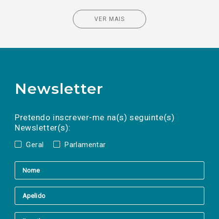
VER MAIS
Newsletter
Preencha os campos abaixo para subscrever
Nome
Apelido
E-
mail
a(s) newsletter(s).
Pretendo inscrever-me na(s) seguinte(s)
Newsletter(s):
Geral
Parlamentar