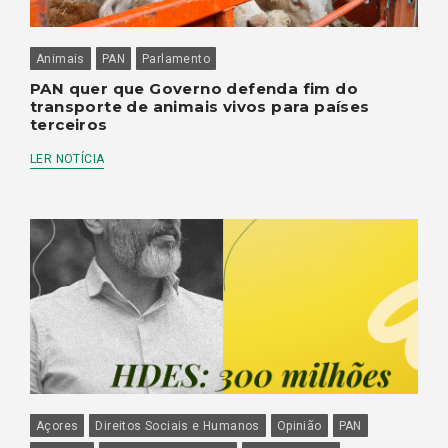
Animais
PAN
Parlamento
PAN quer que Governo defenda fim do
transporte de animais vivos para países
terceiros
LER NOTÍCIA
Açores
Direitos Sociais e Humanos
Opinião
PAN