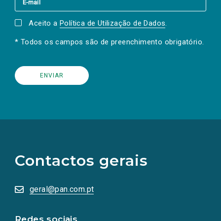
Aceito a
Política de Utilização de Dados
.
* Todos os campos são de preenchimento obrigatório.
(Os
links
para
as
Contactos gerais
redes
sociais
abrem
numa
geral@pan.com.pt
nova
aba.)
Redes sociais