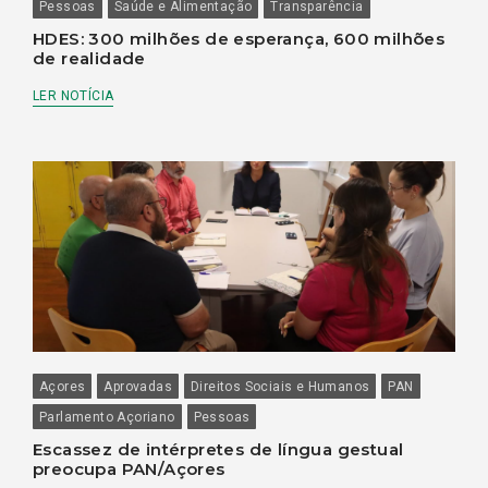
Pessoas
Saúde e Alimentação
Transparência
HDES: 300 milhões de esperança, 600 milhões
de realidade
LER NOTÍCIA
Açores
Aprovadas
Direitos Sociais e Humanos
PAN
Parlamento Açoriano
Pessoas
Escassez de intérpretes de língua gestual
preocupa PAN/Açores