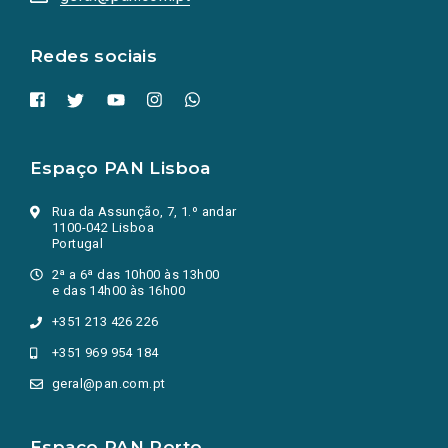
nova
aba.)
Redes sociais
Espaço PAN Lisboa
Rua da Assunção, 7, 1.º andar
1100-042 Lisboa
Portugal
2ª a 6ª das 10h00 às 13h00
e das 14h00 às 16h00
+351 213 426 226
+351 969 954 184
geral@pan.com.pt
Espaço PAN Porto