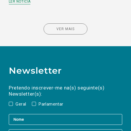
LER NOTÍCIA
VER MAIS
Newsletter
Preencha os campos abaixo para subscrever
Nome
Apelido
E-
mail
a(s) newsletter(s).
Pretendo inscrever-me na(s) seguinte(s)
Newsletter(s):
Geral
Parlamentar