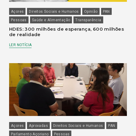
Açores
Direitos Sociais e Humanos
Opinião
PAN
Pessoas
Saúde e Alimentação
Transparência
HDES: 300 milhões de esperança, 600 milhões
de realidade
LER NOTÍCIA
Açores
Aprovadas
Direitos Sociais e Humanos
PAN
Parlamento Açoriano
Pessoas