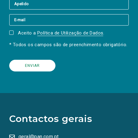
Aceito a
Política de Utilização de Dados
.
* Todos os campos são de preenchimento obrigatório.
(Os
links
para
as
Contactos gerais
redes
sociais
abrem
numa
geral@pan.com.pt