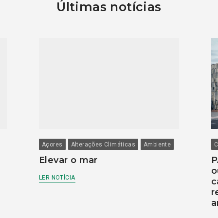
Últimas notícias
Açores
Alterações Climáticas
Ambiente
C
Elevar o mar
P
o
LER NOTÍCIA
c
r
a