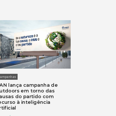
ampanhas
AN lança campanha de
utdoors em torno das
ausas do partido com
ecurso à inteligência
rtificial