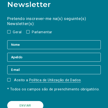
Newsletter
Preencha os campos abaixo para subscrever
Nome
Apelido
E-
mail
a(s) newsletter(s).
Pretendo inscrever-me na(s) seguinte(s)
Newsletter(s):
Geral
Parlamentar
Aceito a
Política de Utilização de Dados
.
* Todos os campos são de preenchimento obrigatório.