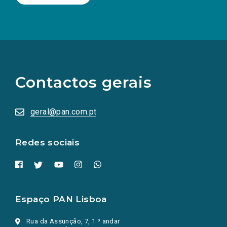
(Os
links
para
as
Contactos gerais
redes
sociais
abrem
numa
geral@pan.com.pt
nova
aba.)
Redes sociais
Espaço PAN Lisboa
Rua da Assunção, 7, 1.º andar