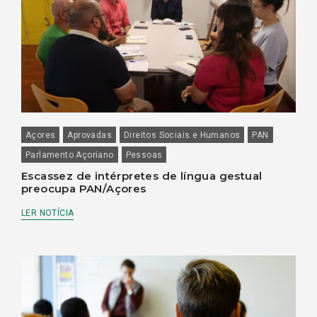
Açores
Aprovadas
Direitos Sociais e Humanos
PAN
Parlamento Açoriano
Pessoas
Escassez de intérpretes de língua gestual
preocupa PAN/Açores
LER NOTÍCIA