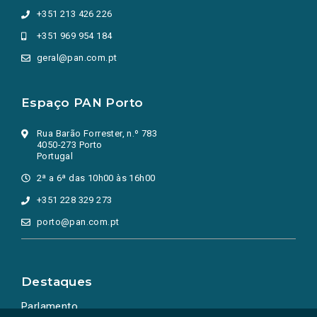
+351 213 426 226
+351 969 954 184
geral@pan.com.pt
Espaço PAN Porto
Rua Barão Forrester, n.º 783
4050-273 Porto
Portugal
2ª a 6ª das 10h00 às 16h00
+351 228 329 273
porto@pan.com.pt
Destaques
Parlamento