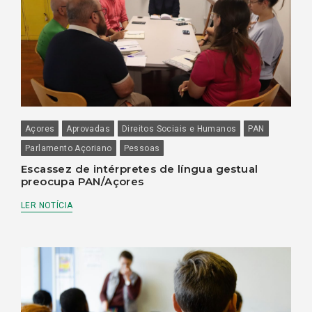
Açores
Aprovadas
Direitos Sociais e Humanos
PAN
Parlamento Açoriano
Pessoas
Escassez de intérpretes de língua gestual
preocupa PAN/Açores
LER NOTÍCIA