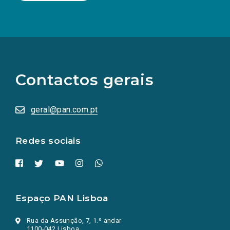
(Os
links
para
as
Contactos gerais
redes
sociais
abrem
numa
geral@pan.com.pt
nova
aba.)
Redes sociais
Espaço PAN Lisboa
Rua da Assunção, 7, 1.º andar
1100-042 Lisboa