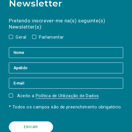
Newsletter
Preencha os campos abaixo para subscrever
Nome
Apelido
E-
mail
a(s) newsletter(s).
Pretendo inscrever-me na(s) seguinte(s)
Newsletter(s):
Geral
Parlamentar
Aceito a
Política de Utilização de Dados
.
* Todos os campos são de preenchimento obrigatório.