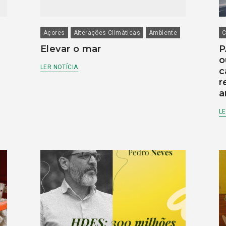
Açores
Alterações Climáticas
Ambiente
C
Elevar o mar
P
o
LER NOTÍCIA
c
r
a
LE