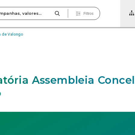
Filtros
a de Valongo
tória Assembleia Concel
o