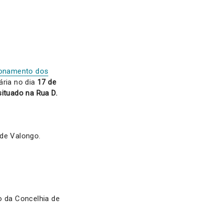
cionamento dos
ária no dia
17 de
situado na Rua D.
 de Valongo.
o da Concelhia de