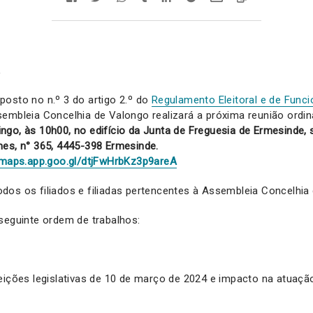
,
osto no n.º 3 do artigo 2.º do
Regulamento Eleitoral e de Fun
sembleia Concelhia de Valongo realizará a próxima reunião ordin
go, às 10h00, no edifício da Junta de Freguesia de Ermesinde, 
mes, n° 365, 4445-398 Ermesinde.
/maps.app.goo.gl/dtjFwHrbKz3p9areA
os os filiados e filiadas pertencentes à Assembleia Concelhia
seguinte ordem de trabalhos:
eições legislativas de 10 de março de 2024 e impacto na atuaçã