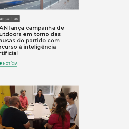
ampanhas
AN lança campanha de
utdoors em torno das
ausas do partido com
ecurso à inteligência
rtificial
R NOTÍCIA