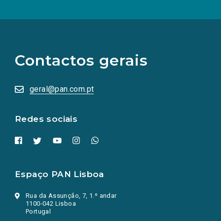
(Os
links
para
as
Contactos gerais
redes
sociais
abrem
numa
geral@pan.com.pt
nova
aba.)
Redes sociais
Espaço PAN Lisboa
Rua da Assunção, 7, 1.º andar
1100-042 Lisboa
Portugal