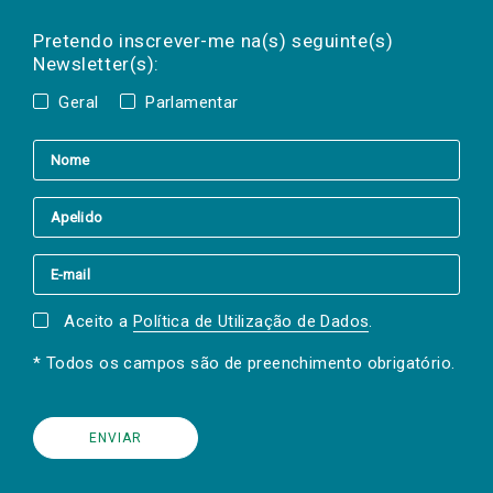
Preencha os campos abaixo para subscrever
Nome
Apelido
E-
mail
a(s) newsletter(s).
Pretendo inscrever-me na(s) seguinte(s)
Newsletter(s):
Geral
Parlamentar
Aceito a
Política de Utilização de Dados
.
* Todos os campos são de preenchimento obrigatório.