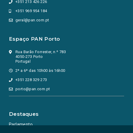
+351 213 426 226
+351 969 954 184
geral@pan.com.pt
Espaço PAN Porto
Rua Barão Forrester, n.º 783
4050-273 Porto
Portugal
2ª a 6ª das 10h00 às 16h00
+351 228 329 273
porto@pan.com.pt
Destaques
Parlamento
Ação Política