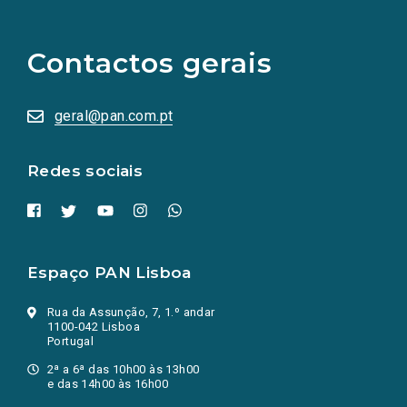
links
para
as
Contactos gerais
redes
sociais
abrem
numa
geral@pan.com.pt
nova
aba.)
Redes sociais
Espaço PAN Lisboa
Rua da Assunção, 7, 1.º andar
1100-042 Lisboa
Portugal
2ª a 6ª das 10h00 às 13h00
e das 14h00 às 16h00