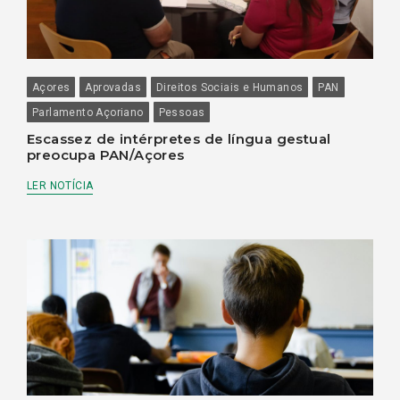
Açores
Aprovadas
Direitos Sociais e Humanos
PAN
Parlamento Açoriano
Pessoas
Escassez de intérpretes de língua gestual
preocupa PAN/Açores
LER NOTÍCIA