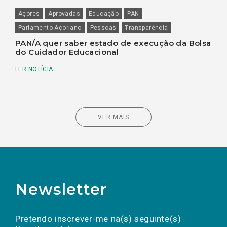
Açores
Aprovadas
Educação
PAN
Parlamento Açoriano
Pessoas
Transparência
PAN/A quer saber estado de execução da Bolsa
do Cuidador Educacional
LER NOTÍCIA
VER MAIS
Newsletter
Preencha os campos abaixo para subscrever
Nome
Apelido
E-
mail
a(s) newsletter(s).
Pretendo inscrever-me na(s) seguinte(s)