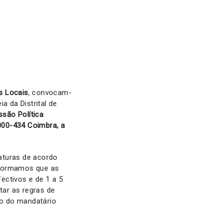
s Locais
, convocam-
a da Distrital de
são Política
3000-434 Coimbra, a
aturas de acordo
nformamos que as
ectivos e de 1 a 5
tar as regras de
ão do mandatário