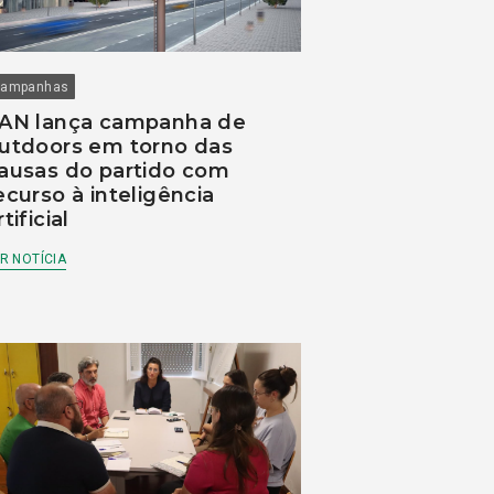
ampanhas
AN lança campanha de
utdoors em torno das
ausas do partido com
ecurso à inteligência
rtificial
R NOTÍCIA