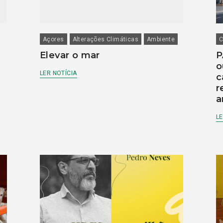
Açores
Alterações Climáticas
Ambiente
C
Elevar o mar
P
o
LER NOTÍCIA
c
r
a
LE