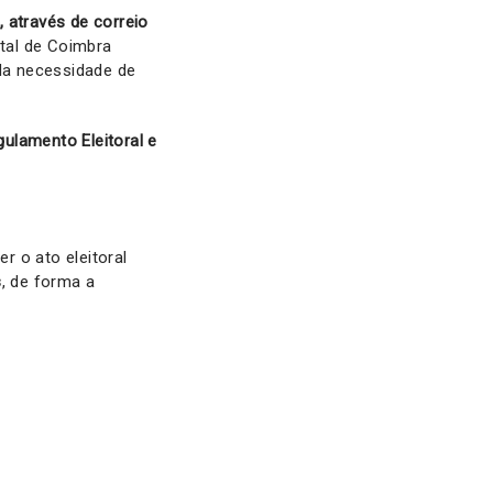
,
através de correio
ital de Coimbra
 da necessidade de
ulamento Eleitoral e
r o ato eleitoral
s
, de forma a