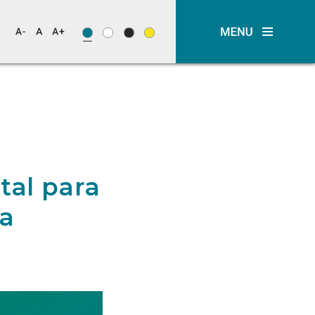
tal para
ca