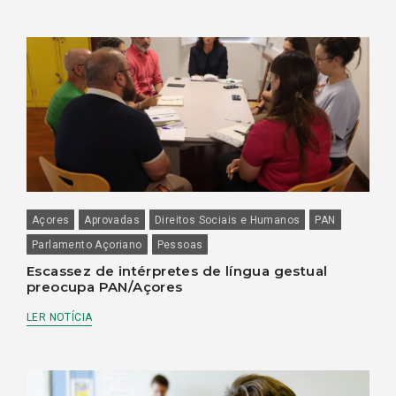
Açores
Aprovadas
Direitos Sociais e Humanos
PAN
Parlamento Açoriano
Pessoas
Escassez de intérpretes de língua gestual
preocupa PAN/Açores
LER NOTÍCIA