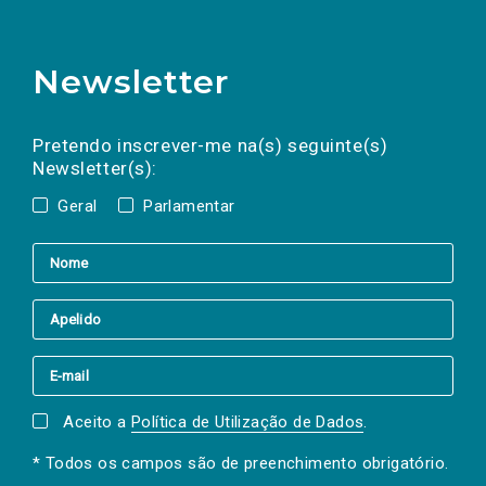
Newsletter
Preencha os campos abaixo para subscrever
Nome
Apelido
E-
mail
a(s) newsletter(s).
Pretendo inscrever-me na(s) seguinte(s)
Newsletter(s):
Geral
Parlamentar
Aceito a
Política de Utilização de Dados
.
* Todos os campos são de preenchimento obrigatório.