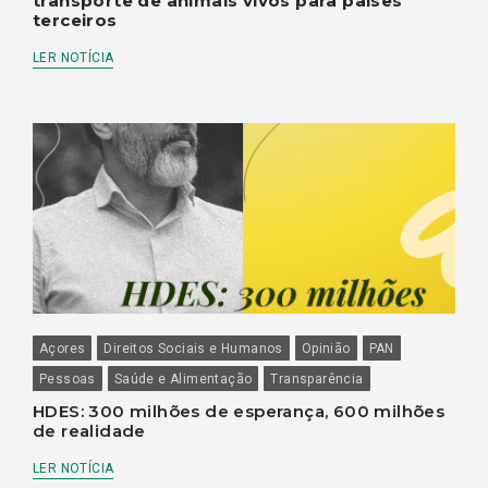
transporte de animais vivos para países
terceiros
LER NOTÍCIA
Açores
Direitos Sociais e Humanos
Opinião
PAN
Pessoas
Saúde e Alimentação
Transparência
HDES: 300 milhões de esperança, 600 milhões
de realidade
LER NOTÍCIA