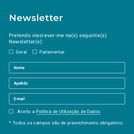
Newsletter
Preencha os campos abaixo para subscrever
Nome
Apelido
E-
mail
a(s) newsletter(s).
Pretendo inscrever-me na(s) seguinte(s)
Newsletter(s):
Geral
Parlamentar
Aceito a
Política de Utilização de Dados
.
* Todos os campos são de preenchimento obrigatório.