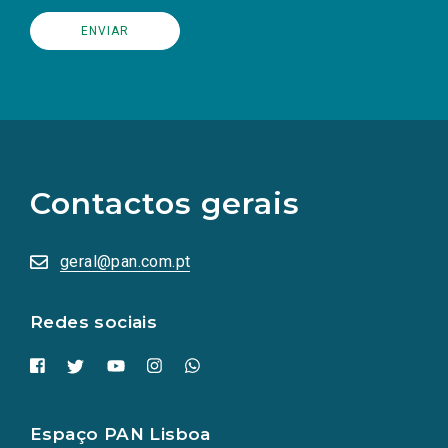
(Os
links
para
as
Contactos gerais
redes
sociais
abrem
numa
geral@pan.com.pt
nova
aba.)
Redes sociais
Espaço PAN Lisboa