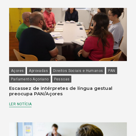
Açores
Aprovadas
Direitos Sociais e Humanos
PAN
Parlamento Açoriano
Pessoas
Escassez de intérpretes de língua gestual
preocupa PAN/Açores
LER NOTÍCIA