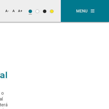
al
 o
al
terá