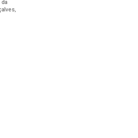
 da
çalves,