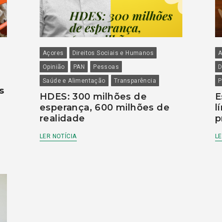
Açores
Direitos Sociais e Humanos
A
Opinião
PAN
Pessoas
D
Saúde e Alimentação
Transparência
P
s
HDES: 300 milhões de
E
esperança, 600 milhões de
l
realidade
p
LER NOTÍCIA
LE