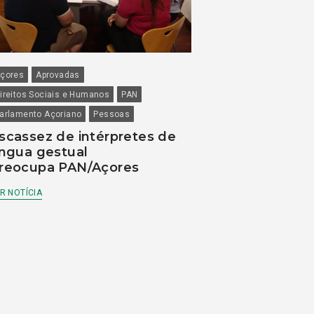
çores
Aprovadas
ireitos Sociais e Humanos
PAN
arlamento Açoriano
Pessoas
scassez de intérpretes de
íngua gestual
reocupa PAN/Açores
R NOTÍCIA