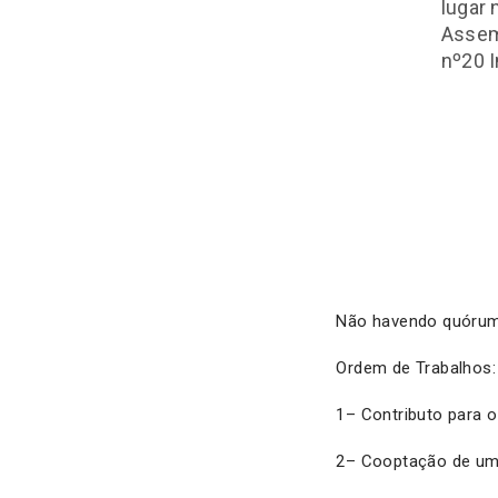
lugar 
Assemb
nº20 I
Não havendo quórum,
Ordem de Trabalhos:
1– Contributo para 
2– Cooptação de um