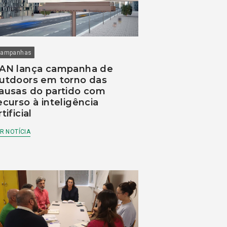
ampanhas
AN lança campanha de
utdoors em torno das
ausas do partido com
ecurso à inteligência
rtificial
R NOTÍCIA