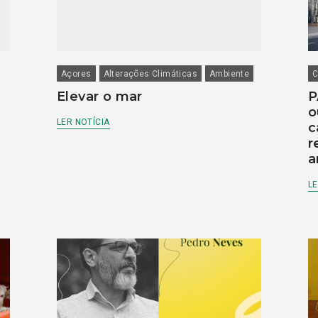
Açores
Alterações Climáticas
Ambiente
C
Elevar o mar
P
o
LER NOTÍCIA
c
r
a
LE