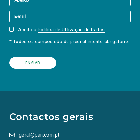
Aceito a
Política de Utilização de Dados
.
* Todos os campos são de preenchimento obrigatório.
(Os
links
para
as
Contactos gerais
redes
sociais
abrem
numa
geral@pan.com.pt
nova