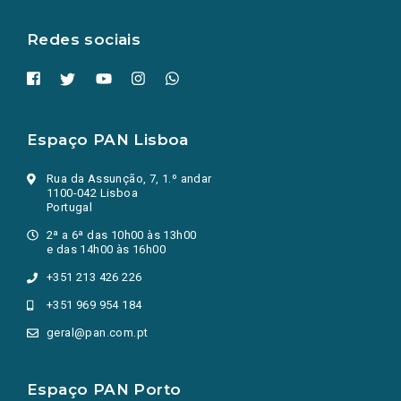
aba.)
Redes sociais
Espaço PAN Lisboa
Rua da Assunção, 7, 1.º andar
1100-042 Lisboa
Portugal
2ª a 6ª das 10h00 às 13h00
e das 14h00 às 16h00
+351 213 426 226
+351 969 954 184
geral@pan.com.pt
Espaço PAN Porto