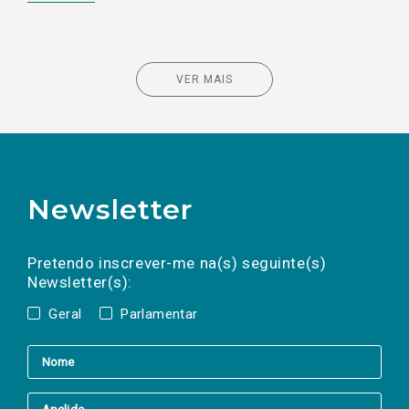
VER MAIS
Newsletter
Preencha os campos abaixo para subscrever
Nome
Apelido
E-
mail
a(s) newsletter(s).
Pretendo inscrever-me na(s) seguinte(s)
Newsletter(s):
Geral
Parlamentar