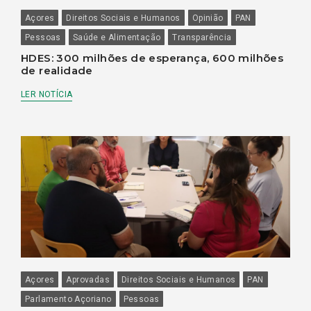
Açores
Direitos Sociais e Humanos
Opinião
PAN
Pessoas
Saúde e Alimentação
Transparência
HDES: 300 milhões de esperança, 600 milhões
de realidade
LER NOTÍCIA
Açores
Aprovadas
Direitos Sociais e Humanos
PAN
Parlamento Açoriano
Pessoas