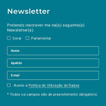
Newsletter
Preencha os campos abaixo para subscrever
Nome
Apelido
E-
mail
a(s) newsletter(s).
Pretendo inscrever-me na(s) seguinte(s)
Newsletter(s):
Geral
Parlamentar
Aceito a
Política de Utilização de Dados
.
* Todos os campos são de preenchimento obrigatório.