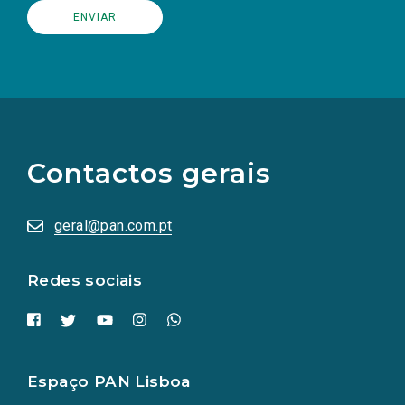
(Os
links
para
as
Contactos gerais
redes
sociais
abrem
numa
geral@pan.com.pt
nova
aba.)
Redes sociais
Espaço PAN Lisboa